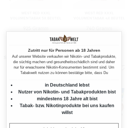
WEST RED XXXL
WEST RED XXXL
VOLUMENTABAK 5X BEUTEL
VOLUMENTABAK 4X BEUTEL
925 Gramm
740 Gramm
Ab
Ab
274,75 €*
219,80 €*
Zutritt nur für Personen ab 18 Jahren
Auf unserer Website verkaufen wir Nikotin- und Tabakprodukte,
Stopfmaschinen
die süchtig machen und gesundheitsschädlich sind und daher
nur für erwachsene Nikotin-Konsumenten bestimmt sind. Um
Tabakwelt nutzen zu können bestätige bitte, dass Du
in Deutschland lebst
Nutzer von Nikotin- und Tabakprodukten bist
mindestens 18 Jahre alt bist
Tabak- bzw. Nikotinprodukte bei uns kaufen
willst
OCB TOP-O-MATIC
OCB® MIKROMATIC DUO
ZIGARETTENSTOPFMASCHI