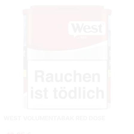
Bildergalerie überspringen
WEST VOLUMENTABAK RED DOSE
Regulärer Preis: