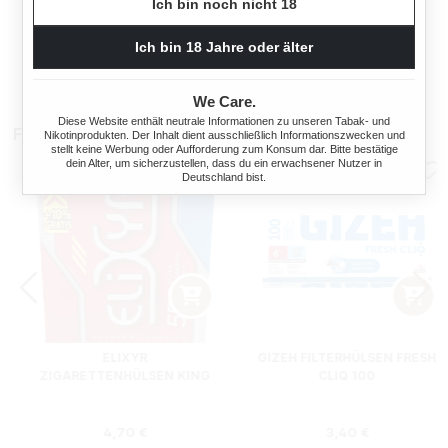
Ich bin noch nicht 18
NE + HIPZZ ICE MINT
Regulärer Preis:
Regulärer Preis
Ich bin 18 Jahre oder älter
38,90 €
33,90 €
We Care.
Diese Website enthält neutrale Informationen zu unseren Tabak- und
Filterhülsen
Nikotinprodukten. Der Inhalt dient ausschließlich Informationszwecken und
stellt keine Werbung oder Aufforderung zum Konsum dar. Bitte bestätige
dein Alter, um sicherzustellen, dass du ein erwachsener Nutzer in
Deutschland bist.
ELIXYR
GIZEH FILTERHÜLSEN FRESH
ZIGARETTENHÜLSEN KING
CLIQ 100
SIZE ZWEIERPACK 550
STÜCK
s:
Regulärer Preis:
Regulärer Preis
4,70 €
3,40 €