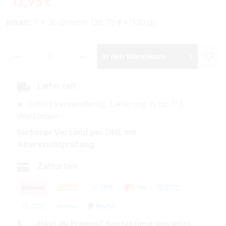
13,95 €
Inhalt:
1 * 36 Gramm (38,75 €*/100 g)
Produkt Anzahl: Gib den gewünschten Wer
In den Warenkorb
Lieferzeit
Sofort versandfertig, Lieferung in ca. 1-3
Werktagen
Sicherer Versand per DHL mit
Alterssichtprüfung
Zahlarten
Hast du Fragen? Kontaktiere uns jetzt.