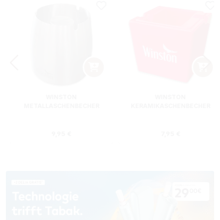
WINSTON
WINSTON
METALLASCHENBECHER
KERAMIKASCHENBECHER
SILBER RUND
ROT RECHTECKIG
s:
Regulärer Preis:
Regulärer Preis
9,95 €
7,95 €