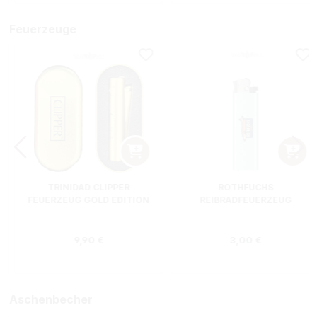
Feuerzeuge
TRINIDAD CLIPPER
ROTHFUCHS
FEUERZEUG GOLD EDITION
REIBRADFEUERZEUG
Regulärer Preis:
Regulärer Preis
9,90 €
3,00 €
Aschenbecher