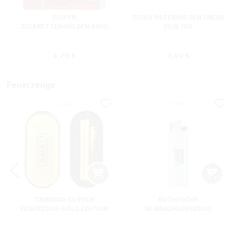
ELIXYR
GIZEH FILTERHÜLSEN FRESH
ZIGARETTENHÜLSEN KING
CLIQ 100
SIZE ZWEIERPACK 550
STÜCK
s:
Regulärer Preis:
Regulärer Preis
4,70 €
3,40 €
Feuerzeuge
TRINIDAD CLIPPER
ROTHFUCHS
FEUERZEUG GOLD EDITION
REIBRADFEUERZEUG