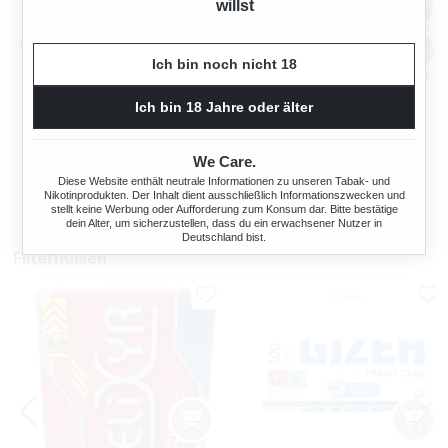
willst
Ich bin noch nicht 18
OCB TOP-O-MATIC
OCB® MIKROMATIC DUO
Ich bin 18 Jahre oder älter
ZIGARETTENSTOPFMASCHI
NE + HIPZZ ICE MINT
We Care.
Regulärer Preis:
Regulärer Preis
38,90 €
33,90 €
Diese Website enthält neutrale Informationen zu unseren Tabak- und
Nikotinprodukten. Der Inhalt dient ausschließlich Informationszwecken und
stellt keine Werbung oder Aufforderung zum Konsum dar. Bitte bestätige
dein Alter, um sicherzustellen, dass du ein erwachsener Nutzer in
Deutschland bist.
Filterhülsen