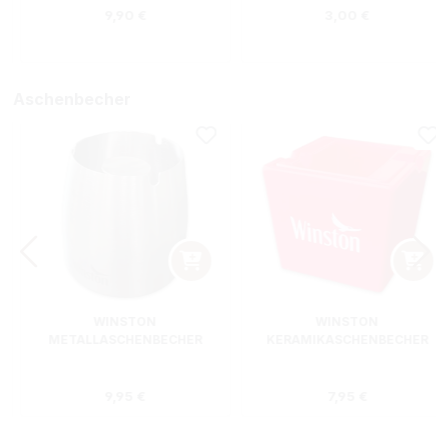
Regulärer Preis:
Regulärer Preis
9,90 €
3,00 €
Aschenbecher
WINSTON
WINSTON
METALLASCHENBECHER
KERAMIKASCHENBECHER
SILBER RUND
ROT RECHTECKIG
s:
Regulärer Preis:
Regulärer Preis
9,95 €
7,95 €