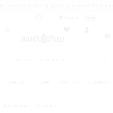
r, Texte und Beschreibungen dienen ausschließlich Infor
★
★
★
★
★
SPARPAKETE
TABAK
ZIGARETTEN
E-ZIGARETT
Sparpakete
Stopftabak-Sets (Volumen)