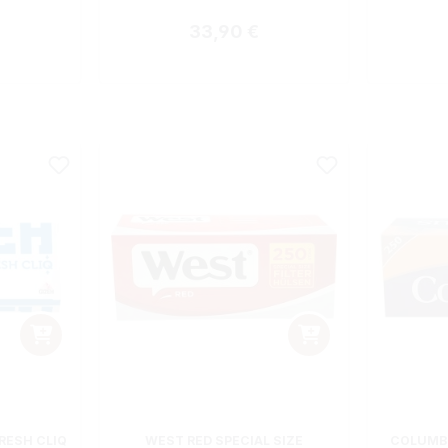
 Preis:
Regulärer Preis:
33,90 €
RESH CLIQ
WEST RED SPECIAL SIZE
COLUMBU