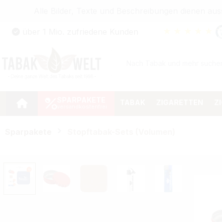
Alle Bilder, Texte und Beschreibungen dienen au
Zum Hauptinhalt springen
★
★
★
★
★
über 1 Mio. zufriedene Kunden
Zur Suche springen
Zur Hauptnavigation springen
SPARPAKETE
TABAK
ZIGARETTEN
Z
Sparpakete
Stopftabak-Sets (Volumen)
Bildergalerie überspringen