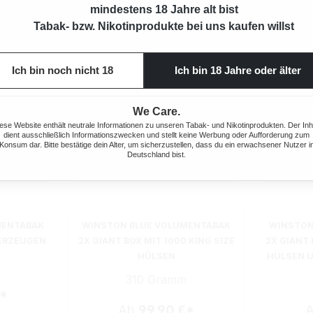
mindestens 18 Jahre alt bist
Tabak- bzw. Nikotinprodukte bei uns kaufen willst
Ich bin noch nicht 18
Ich bin 18 Jahre oder älter
We Care.
ese Website enthält neutrale Informationen zu unseren Tabak- und Nikotinprodukten. Der Inh
dient ausschließlich Informationszwecken und stellt keine Werbung oder Aufforderung zum
Konsum dar. Bitte bestätige dein Alter, um sicherzustellen, dass du ein erwachsener Nutzer i
Deutschland bist.
MENTABAK
WINSTON BLUE VOLUMENTABAK
WINSTON
UERZEUGEN
2X GIANT BOX MIT 1000 KING SIZE
2X GIANT 
HÜLSEN
HÜLSEN 
310 Gramm
€*
Ab
99,90 €*