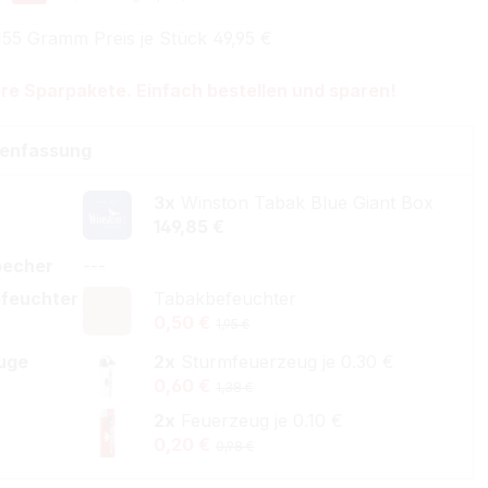
155 Gramm Preis je Stück 49,95 €
re Sparpakete. Einfach bestellen und sparen!
enfassung
3x
Winston Tabak Blue Giant Box
149,85 €
becher
---
feuchter
Tabakbefeuchter
0,50 €
1,95 €
uge
2x
Sturmfeuerzeug je 0.30 €
0,60 €
1,38 €
2x
Feuerzeug je 0.10 €
0,20 €
0,98 €