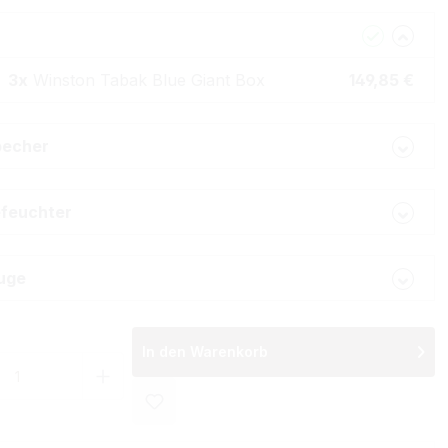
3x
Winston Tabak Blue Giant Box
149,85 €
becher
feuchter
uge
In den Warenkorb
 Anzahl: Gib den gewünschten Wert ein 