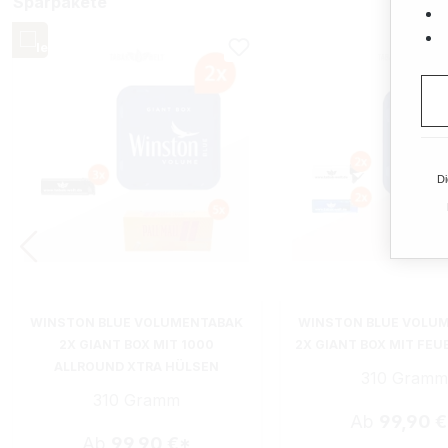
Sparpakete
Di
WINSTON BLUE VOLUMENTABAK
WINSTON BLUE VOLU
2X GIANT BOX MIT 1000
2X GIANT BOX MIT FE
ALLROUND XTRA HÜLSEN
310 Gramm
310 Gramm
Ab
99,90 
Ab
99,90 €*