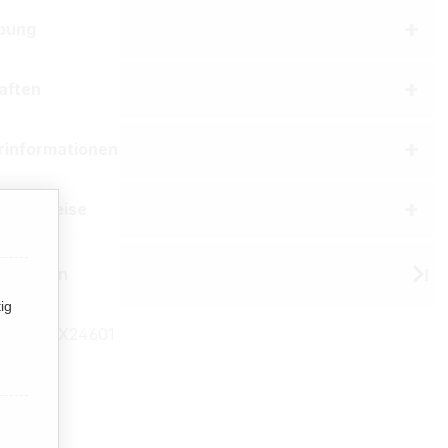
bung
aften
erinformationen
he Hinweise
 Winston
ig
mmer:
TX24601