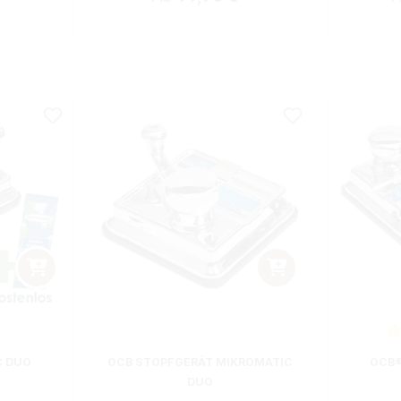
ewertung von 5 von 5 Sternen
Durchsch
C DUO
OCB STOPFGERÄT MIKROMATIC
OCB®
DUO