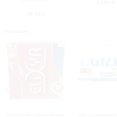
HIPZZ ICE MINT
Regulärer
33,90 €
Regulärer Preis:
38,90 €
Filterhülsen
ELIXYR ZIGARETTENHÜLSEN KING
GIZEH FILTERHÜLSEN F