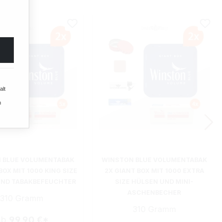
alt
n
 BLUE VOLUMENTABAK
WINSTON BLUE VOLUMENTABAK
BOX MIT 1000 KING SIZE
2X GIANT BOX MIT 1000 EXTRA
UND TABAKBEFEUCHTER
SIZE HÜLSEN UND MINI-
ASCHENBECHER
310 Gramm
310 Gramm
Ab
99,90 €*