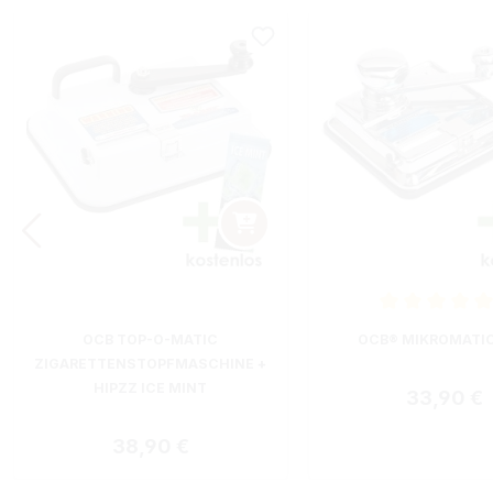
Durchschnittliche B
OCB TOP-O-MATIC
OCB® MIKROMATI
ZIGARETTENSTOPFMASCHINE +
HIPZZ ICE MINT
Regulärer
33,90 €
Regulärer Preis:
38,90 €