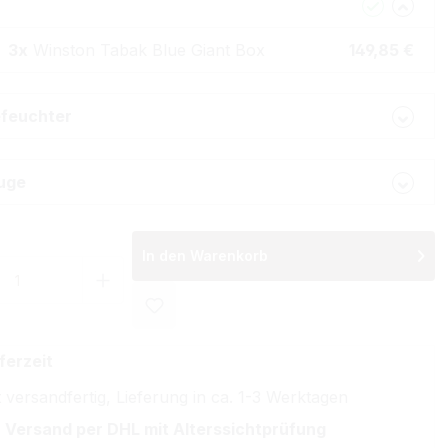
3x
Winston Tabak Blue Giant Box
149,85 €
feuchter
uge
In den Warenkorb
 Anzahl: Gib den gewünschten Wert ein 
ferzeit
 versandfertig, Lieferung in ca. 1-3 Werktagen
 Versand per DHL mit Alterssichtprüfung