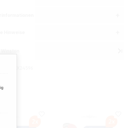
erinformationen
he Hinweise
 Winston
mmer:
TX24596
ig