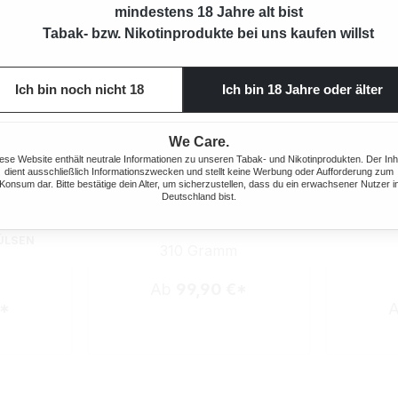
mindestens 18 Jahre alt bist
Tabak- bzw. Nikotinprodukte bei uns kaufen willst
Ich bin noch nicht 18
Ich bin 18 Jahre oder älter
We Care.
ese Website enthält neutrale Informationen zu unseren Tabak- und Nikotinprodukten. Der Inh
dient ausschließlich Informationszwecken und stellt keine Werbung oder Aufforderung zum
Konsum dar. Bitte bestätige dein Alter, um sicherzustellen, dass du ein erwachsener Nutzer i
Deutschland bist.
MENTABAK
WINSTON BLUE VOLUMENTABAK
WINSTON
 1000
2X GIANT BOX MIT FEUERZEUGEN
2X GIANT 
ÜLSEN
310 Gramm
Ab
99,90 €*
€*