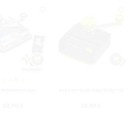
nittliche Bewertung von 5 von 5 Sternen
 MIKROMATIC DUO
OCB EASY SLIDE TABLE INJECTOR
Regulärer Preis:
Regulärer Preis:
33,90 €
25,90 €