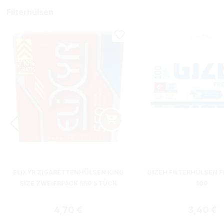
Filterhülsen
ELIXYR ZIGARETTENHÜLSEN KING
GIZEH FILTERHÜLSEN F
SIZE ZWEIERPACK 550 STÜCK
100
Regulärer Preis:
Regulärer
4,70 €
3,40 €