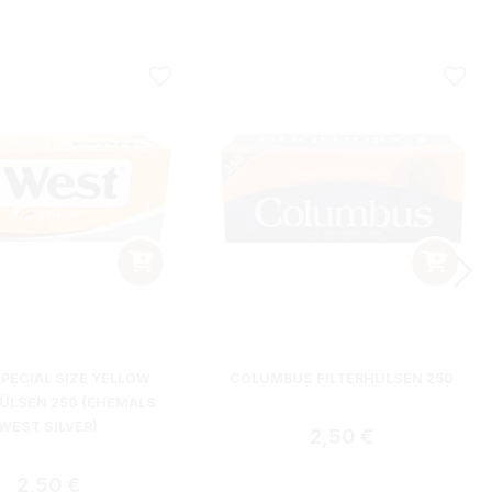
PECIAL SIZE YELLOW
COLUMBUS FILTERHÜLSEN 250
HÜLSEN 250 (EHEMALS
WEST SILVER)
Regulärer Preis:
2,50 €
Regulärer Preis:
2,50 €