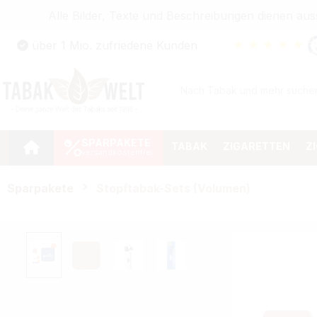
Alle Bilder, Texte und Beschreibungen dienen au
Zum Hauptinhalt springen
★
★
★
★
★
über 1 Mio. zufriedene Kunden
Zur Suche springen
Zur Hauptnavigation springen
SPARPAKETE
TABAK
ZIGARETTEN
Z
Sparpakete
Stopftabak-Sets (Volumen)
Bildergalerie überspringen