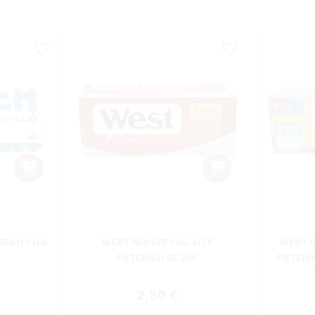
RESH CLIQ
WEST RED SPECIAL SIZE
WEST S
FILTERHÜLSE 250
FILTER
 Preis:
Regulärer Preis:
2,50 €