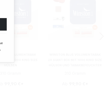
alt
n
 BLUE VOLUMENTABAK
WINSTON BLUE VOLUMENTABAK
BOX MIT 1000 KING SIZE
2X GIANT BOX MIT 1000 KING SIZE
HÜLSEN
HÜLSEN UND TABAKBEFEUCHTER
310 Gramm
310 Gramm
Ab
99,90 €*
Ab
99,90 €*