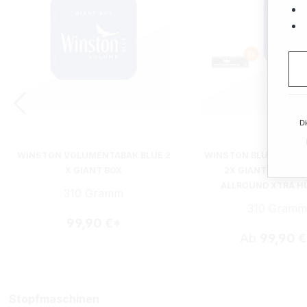
Di
WINSTON VOLUMENTABAK BLUE 2
WINSTON BLUE VOLU
X GIANT BOX
2X GIANT BOX MIT
ALLROUND XTRA H
310 Gramm
310 Gramm
99,90 €*
Ab
99,90 
Stopfmaschinen