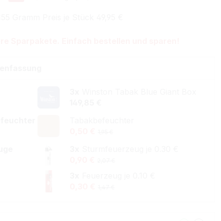
155 Gramm Preis je Stück 49,95 €
re Sparpakete. Einfach bestellen und sparen!
enfassung
3x
Winston Tabak Blue Giant Box
149,85 €
feuchter
Tabakbefeuchter
0,50 €
1,95 €
uge
3x
Sturmfeuerzeug je 0.30 €
0,90 €
2,07 €
3x
Feuerzeug je 0.10 €
0,30 €
1,47 €