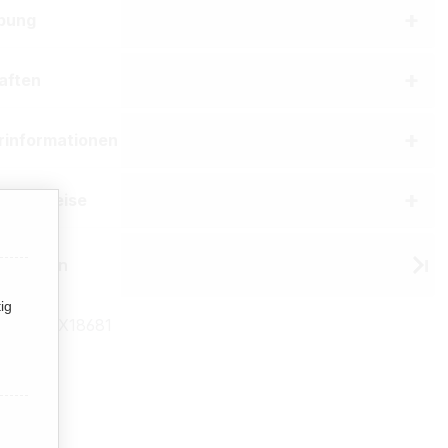
bung
aften
erinformationen
he Hinweise
 Winston
ig
mmer:
TX18681