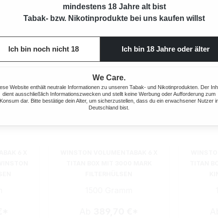
mindestens 18 Jahre alt bist
Tabak- bzw. Nikotinprodukte bei uns kaufen willst
Ich bin noch nicht 18
Ich bin 18 Jahre oder älter
We Care.
ese Website enthält neutrale Informationen zu unseren Tabak- und Nikotinprodukten. Der Inh
dient ausschließlich Informationszwecken und stellt keine Werbung oder Aufforderung zum
Konsum dar. Bitte bestätige dein Alter, um sicherzustellen, dass du ein erwachsener Nutzer i
Deutschland bist.
BAK 6 X
WINSTON VOLUMENTABAK 6 X
WINSTO
 WINSTON
TITAN BOX MIT 3000 MARK
TITAN B
SEN
FILTERHÜLSEN
KI
m
1500 Gramm
€*
Ab
389,70 €*
A