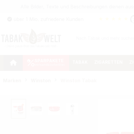
Alle Bilder, Texte und Beschreibungen dienen au
Zum Hauptinhalt springen
★
★
★
★
★
über 1 Mio. zufriedene Kunden
Zur Suche springen
Zur Hauptnavigation springen
SPARPAKETE
TABAK
ZIGARETTEN
Z
Marken
Winston
Winston Tabak
Bildergalerie überspringen