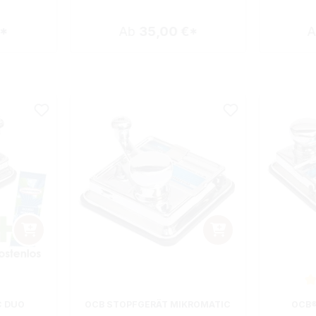
€*
Ab
35,00 €*
ewertung von 5 von 5 Sternen
Durchsch
C DUO
OCB STOPFGERÄT MIKROMATIC
OCB®