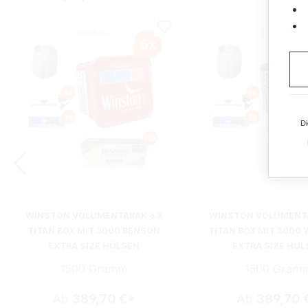
Di
WINSTON VOLUMENTABAK 6 X
WINSTON VOLUMENTA
TITAN BOX MIT 3000 BENSON
TITAN BOX MIT 3000
EXTRA SIZE HÜLSEN
EXTRA SIZE HÜL
1500 Gramm
1500 Gram
Ab
389,70 €*
Ab
389,70 