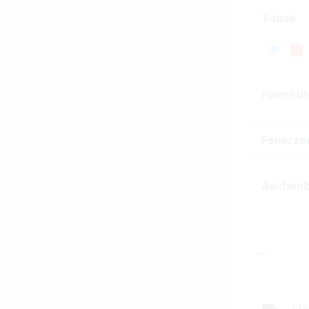
Tabak
Filterhü
Feuerze
Aschen
Produkt