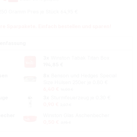
250 Gramm Preis je Stück 64,95 €
re Sparpakete. Einfach bestellen und sparen!
enfassung
3x
Winston Tabak Titan Box
194,85 €
lsen
8x
Benson und Hedges Special
Size Hülsen 250er je 0.80 €
6,40 €
16,00 €
uge
3x
Sturmfeuerzeug je 0.30 €
0,90 €
2,07 €
becher
Winston Glas Aschenbecher
0,50 €
3,95 €