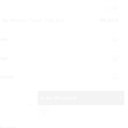
3x
Winston Tabak Titan Box
194,85 €
lsen
uge
becher
In den Warenkorb
 Anzahl: Gib den gewünschten Wert ein 