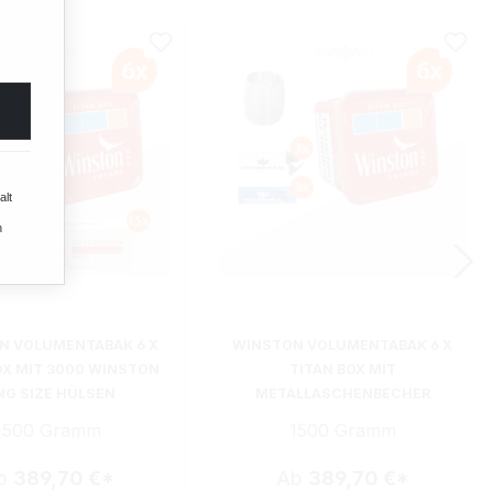
alt
n
N VOLUMENTABAK 6 X
WINSTON VOLUMENTABAK 6 X
OX MIT 3000 WINSTON
TITAN BOX MIT
NG SIZE HÜLSEN
METALLASCHENBECHER
1500 Gramm
1500 Gramm
b
389,70 €*
Ab
389,70 €*