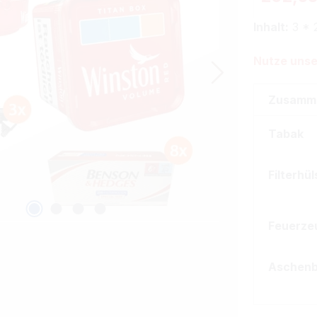
Inhalt:
3 * 
Nutze unse
Zusamm
Tabak
Filterhü
Feuerze
Aschen