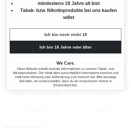
mindestens 18 Jahre alt bist
Ab
324,75 €*
324,75 €*
Tabak- bzw. Nikotinprodukte bei uns kaufen
willst
Filterhülsen
Ich bin noch nicht 18
Ich bin 18 Jahre oder älter
We Care.
Diese Website enthält neutrale Informationen zu unseren Tabak- und
Nikotinprodukten. Der Inhalt dient ausschließlich Informationszwecken und
stellt keine Werbung oder Aufforderung zum Konsum dar. Bitte bestätige
dein Alter, um sicherzustellen, dass du ein erwachsener Nutzer in
Deutschland bist.
ELIXYR
GIZEH FILTERHÜLSEN FRESH
ZIGARETTENHÜLSEN KING
CLIQ 100
SIZE ZWEIERPACK 550
STÜCK
s:
Regulärer Preis:
Regulärer Preis
4,70 €
3,40 €
Stopfmaschinen