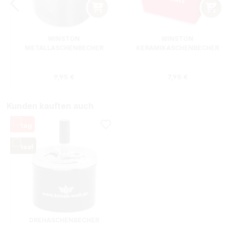
WINSTON
WINSTON
METALLASCHENBECHER
KERAMIKASCHENBECHER
SILBER RUND
ROT RECHTECKIG
s:
Regulärer Preis:
Regulärer Preis
9,95 €
7,95 €
Kunden kauften auch
DREHASCHENBECHER