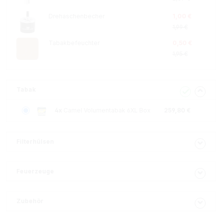
Drehaschenbecher
1,00 €
1,99 €
Tabakbefeuchter
0,50 €
1,95 €
Tabak
4x
Camel Volumentabak 6XL Box
259,80 €
Filterhülsen
Feuerzeuge
Zubehör