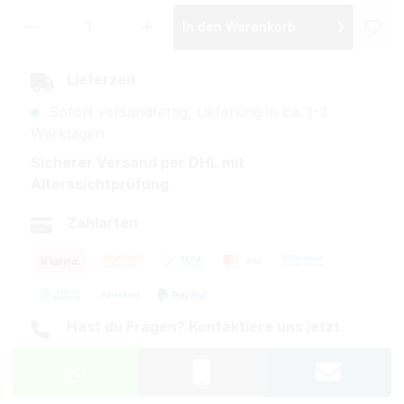
Produkt Anzahl: Gib den gewünschten Wer
In den Warenkorb
Lieferzeit
Sofort versandfertig, Lieferung in ca. 1-3
Werktagen
Sicherer Versand per DHL mit
Alterssichtprüfung
Zahlarten
Hast du Fragen? Kontaktiere uns jetzt.