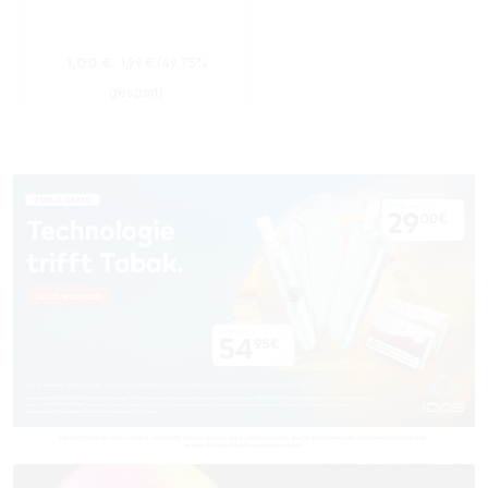
Regulärer Preis:
Verkaufspreis:
1,00 €
1,99 €
(49.75%
gespart)