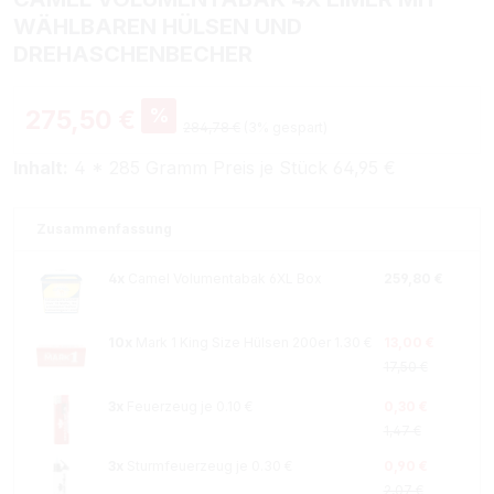
WÄHLBAREN HÜLSEN UND
DREHASCHENBECHER
%
275,50 €
284,78 €
(3% gespart)
Inhalt:
4 * 285 Gramm Preis je Stück 64,95 €
Zusammenfassung
4x
Camel Volumentabak 6XL Box
259,80 €
10x
Mark 1 King Size Hülsen 200er 1.30 €
13,00 €
17,50 €
3x
Feuerzeug je 0.10 €
0,30 €
1,47 €
3x
Sturmfeuerzeug je 0.30 €
0,90 €
2,07 €