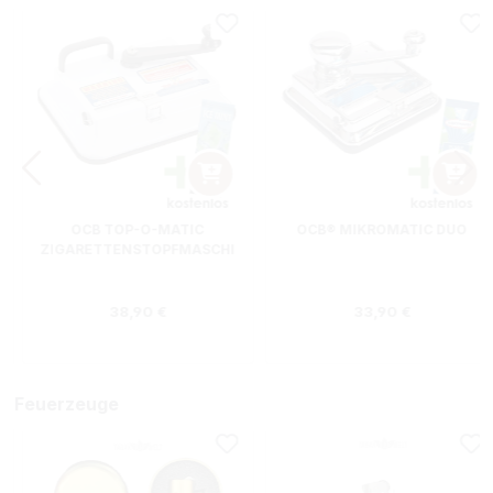
OCB TOP-O-MATIC
OCB® MIKROMATIC DUO
ZIGARETTENSTOPFMASCHI
NE + HIPZZ ICE MINT
Regulärer Preis:
Regulärer Preis
38,90 €
33,90 €
Feuerzeuge