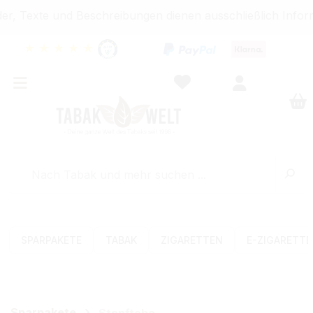
r, Texte und Beschreibungen dienen ausschließlich Inform
★
★
★
★
★
SPARPAKETE
TABAK
ZIGARETTEN
E-ZIGARETT
Sparpakete
Stopftabak-Sets (Volumen)