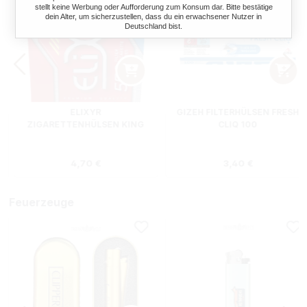
stellt keine Werbung oder Aufforderung zum Konsum dar. Bitte bestätige
dein Alter, um sicherzustellen, dass du ein erwachsener Nutzer in
Deutschland bist.
ELIXYR
GIZEH FILTERHÜLSEN FRESH
ZIGARETTENHÜLSEN KING
CLIQ 100
SIZE ZWEIERPACK 550
STÜCK
s:
Regulärer Preis:
Regulärer Preis
4,70 €
3,40 €
Feuerzeuge