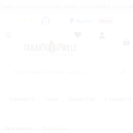
exte und Beschreibungen dienen ausschließlich Informati
★
★
★
★
★
SPARPAKETE
TABAK
ZIGARETTEN
E-ZIGARETT
Sparpakete
Stopftabak-Sets (Volumen)