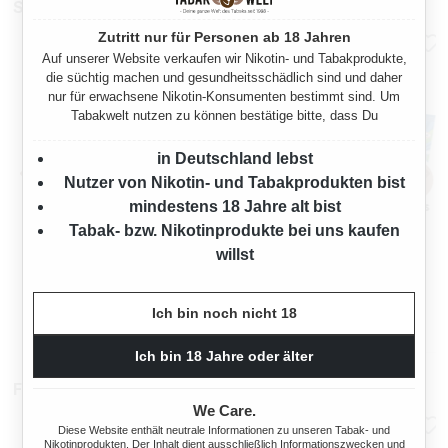
Stopfmaschinen
Zutritt nur für Personen ab 18 Jahren
Auf unserer Website verkaufen wir Nikotin- und Tabakprodukte,
die süchtig machen und gesundheitsschädlich sind und daher
nur für erwachsene Nikotin-Konsumenten bestimmt sind. Um
Tabakwelt nutzen zu können bestätige bitte, dass Du
in Deutschland lebst
Nutzer von Nikotin- und Tabakprodukten bist
mindestens 18 Jahre alt bist
Tabak- bzw. Nikotinprodukte bei uns kaufen
OCB TOP-O-MATIC
OCB® MIKROMATIC DUO
ZIGARETTENSTOPFMASCHI
willst
NE + HIPZZ ICE MINT
Regulärer Preis:
Regulärer Preis
38,90 €
33,90 €
Ich bin noch nicht 18
Ich bin 18 Jahre oder älter
Filterhülsen
We Care.
Diese Website enthält neutrale Informationen zu unseren Tabak- und
Nikotinprodukten. Der Inhalt dient ausschließlich Informationszwecken und