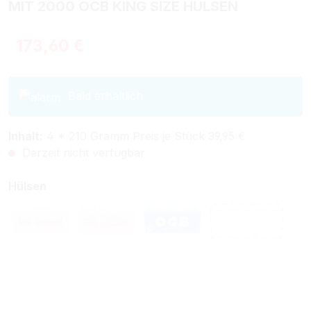
MIT 2000 OCB KING SIZE HÜLSEN
Regulärer Preis:
173,60 €
Bald erhältlich
Inhalt:
4 * 210 Gramm Preis je Stück 39,95 €
Derzeit nicht verfügbar
auswählen
Hülsen
Winston King Size Filterhülsen
Winston Extra Size Filterhülsen
OCB Filterhülsen
Ohne Hülse
(Diese Option ist zurzeit nicht verfügbar.)
(Diese Option ist zurzeit nicht verfügbar.)
(Diese Option ist zurzeit nicht
(Diese Option 