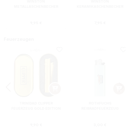
WINSTON
WINSTON
METALLASCHENBECHER
KERAMIKASCHENBECHER
SILBER RUND
ROT RECHTECKIG
s:
Regulärer Preis:
Regulärer Preis
9,95 €
7,95 €
Feuerzeugen
TRINIDAD CLIPPER
ROTHFUCHS
FEUERZEUG GOLD EDITION
REIBRADFEUERZEUG
Regulärer Preis:
Regulärer Preis
9,90 €
3,00 €