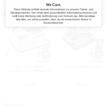
We Care.
Diese Website enthält neutrale Informationen zu unseren Tabak- und
Nikotinprodukten. Der Inhalt dient ausschließlich Informationszwecken und
Stopfmaschinen
stellt keine Werbung oder Aufforderung zum Konsum dar. Bitte bestätige
dein Alter, um sicherzustellen, dass du ein erwachsener Nutzer in
Deutschland bist.
OCB TOP-O-MATIC
OCB® MIKROMATIC DUO
ZIGARETTENSTOPFMASCHI
NE + HIPZZ ICE MINT
Regulärer Preis:
Regulärer Preis
38,90 €
33,90 €
Filterhülsen