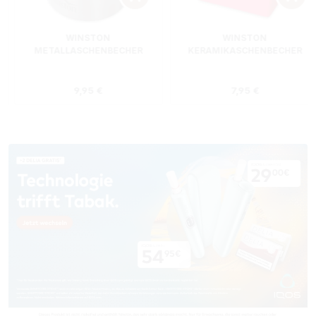
WINSTON
WINSTON
METALLASCHENBECHER
KERAMIKASCHENBECHER
SILBER RUND
ROT RECHTECKIG
s:
Regulärer Preis:
Regulärer Preis
9,95 €
7,95 €