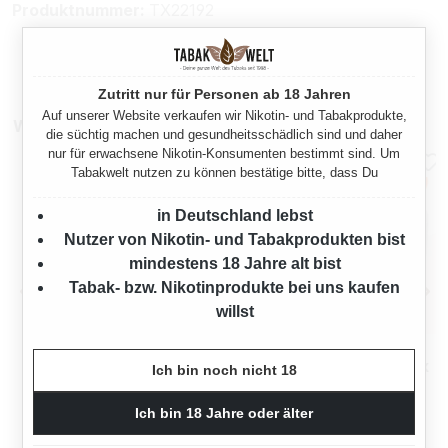
Produktnummer:
TX22192
Zutritt nur für Personen ab 18 Jahren
Auf unserer Website verkaufen wir Nikotin- und Tabakprodukte,
Weitere Sparpakete
die süchtig machen und gesundheitsschädlich sind und daher
nur für erwachsene Nikotin-Konsumenten bestimmt sind. Um
Tabakwelt nutzen zu können bestätige bitte, dass Du
in Deutschland lebst
Nutzer von Nikotin- und Tabakprodukten bist
mindestens 18 Jahre alt bist
Tabak- bzw. Nikotinprodukte bei uns kaufen
willst
MARK 1 RED
MARK 1 RED
VOLUMENTABAK XXXL 5X
VOLUMENTABAK XXXL 5X
Ich bin noch nicht 18
BOX MIT 2000 KING SIZE
BOX MIT ETUI
2000 Gramm
2000 Gramm
HÜLSEN UND ETUI
Ich bin 18 Jahre oder älter
Ab
Ab
354,75 €*
354,75 €*