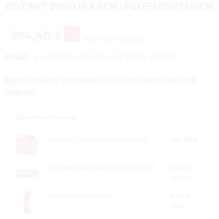
BOX MIT 2000 HÜLSEN UND FEUERZEUGEN
%
294,40 €
312,97 €
(6% gespart)
Inhalt:
4 * 400 Gramm Preis je Stück 70.95 €
Nutze unsere Sparpakete. Einfach bestellen und
sparen!
Zusammenfassung
4x
Mark 1 Volumentabak XXXL Box
283,80 €
10x
West Red Hülsen 200er je 0,80 €
8,00 €
22,50 €
4x
Feuerzeug je 0.10 €
0,40 €
1,96 €