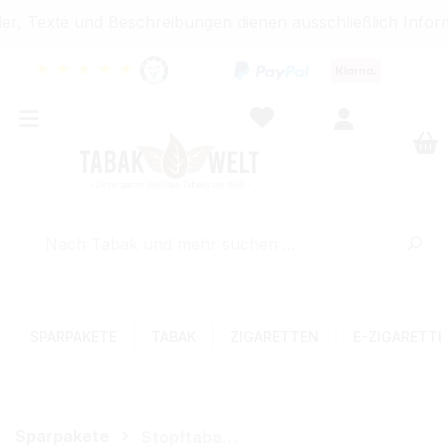
r, Texte und Beschreibungen dienen ausschließlich Inform
★
★
★
★
★
SPARPAKETE
TABAK
ZIGARETTEN
E-ZIGARETT
Sparpakete
Stopftabak-Sets (Volumen)