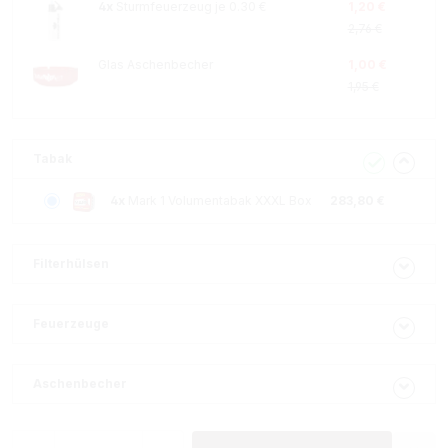
4x
Sturmfeuerzeug je 0.30 €
1,20 €
2,76 €
Glas Aschenbecher
1,00 €
1,95 €
Tabak
4x
Mark 1 Volumentabak XXXL Box
283,80 €
Filterhülsen
Feuerzeuge
Aschenbecher
Produkt Anzahl: Gib den gewünschten Wer