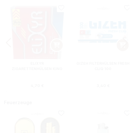
ELIXYR
GIZEH FILTERHÜLSEN FRESH
ZIGARETTENHÜLSEN KING
CLIQ 100
SIZE ZWEIERPACK 550
STÜCK
s:
Regulärer Preis:
Regulärer Preis
4,70 €
3,40 €
Feuerzeuge