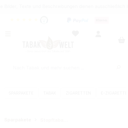
Bilder, Texte und Beschreibungen dienen ausschließlich I
★
★
★
★
★
SPARPAKETE
TABAK
ZIGARETTEN
E-ZIGARETT
Sparpakete
Stopftabak-Sets (Volumen)