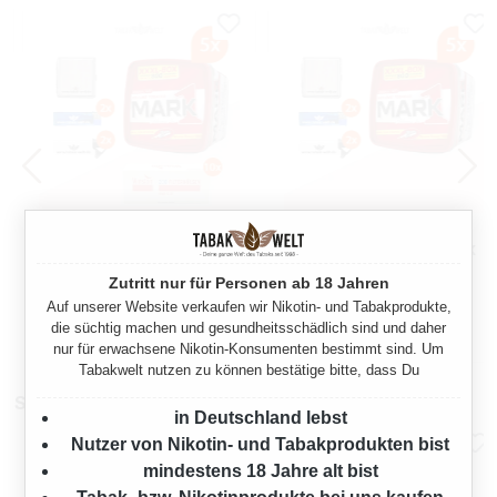
MARK 1 RED
MARK 1 RED
VOLUMENTABAK XXXL 5X
VOLUMENTABAK XXXL 5X
BOX MIT 2000 KING SIZE
BOX MIT ETUI
Zutritt nur für Personen ab 18 Jahren
2000 Gramm
2000 Gramm
HÜLSEN UND ETUI
Auf unserer Website verkaufen wir Nikotin- und Tabakprodukte,
die süchtig machen und gesundheitsschädlich sind und daher
Ab
Ab
354,75 €*
354,75 €*
nur für erwachsene Nikotin-Konsumenten bestimmt sind. Um
Tabakwelt nutzen zu können bestätige bitte, dass Du
Stopfmaschinen
in Deutschland lebst
Nutzer von Nikotin- und Tabakprodukten bist
mindestens 18 Jahre alt bist