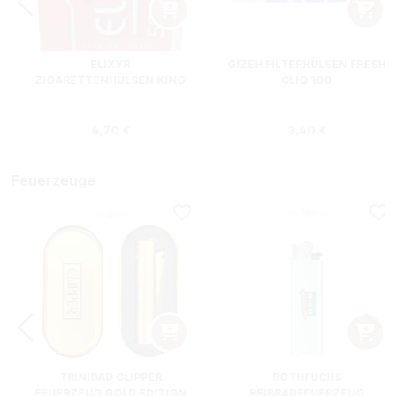
ELIXYR
GIZEH FILTERHÜLSEN FRESH
ZIGARETTENHÜLSEN KING
CLIQ 100
SIZE ZWEIERPACK 550
STÜCK
s:
Regulärer Preis:
Regulärer Preis
4,70 €
3,40 €
Feuerzeuge
TRINIDAD CLIPPER
ROTHFUCHS
FEUERZEUG GOLD EDITION
REIBRADFEUERZEUG