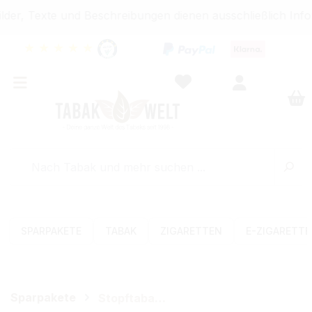
er, Texte und Beschreibungen dienen ausschließlich Info
★
★
★
★
★
SPARPAKETE
TABAK
ZIGARETTEN
E-ZIGARETT
Sparpakete
Stopftabak-Sets (Volumen)