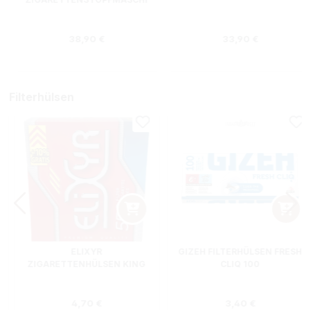
NE + HIPZZ ICE MINT
Regulärer Preis:
Regulärer Preis
38,90 €
33,90 €
Filterhülsen
ELIXYR
GIZEH FILTERHÜLSEN FRESH
ZIGARETTENHÜLSEN KING
CLIQ 100
SIZE ZWEIERPACK 550
STÜCK
s:
Regulärer Preis:
Regulärer Preis
4,70 €
3,40 €