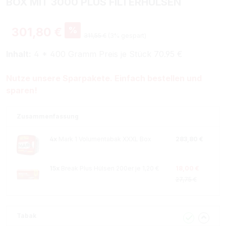
BOX MIT 3000 PLUS FILTERHÜLSEN
%
301,80 €
311,55 €
(3% gespart)
Inhalt:
4 * 400 Gramm Preis je Stück 70.95 €
Nutze unsere Sparpakete. Einfach bestellen und
sparen!
Zusammenfassung
4x
Mark 1 Volumentabak XXXL Box
283,80 €
15x
Break Plus Hülsen 200er je 1,20 €
18,00 €
27,75 €
Tabak