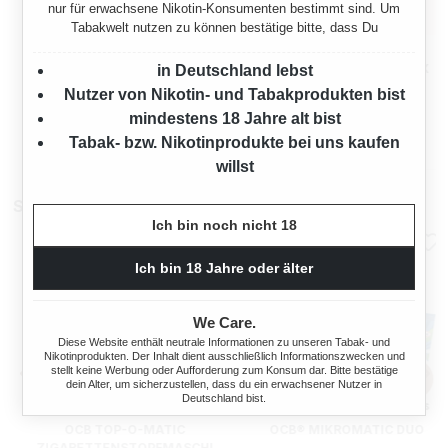
nur für erwachsene Nikotin-Konsumenten bestimmt sind. Um
Tabakwelt nutzen zu können bestätige bitte, dass Du
MARK 1 RED
MARK 1 RED
VOLUMENTABAK XXXL 5X
VOLUMENTABAK XXXL 5X
in Deutschland lebst
BOX MIT 2000 KING SIZE
BOX MIT ETUI
Nutzer von Nikotin- und Tabakprodukten bist
2000 Gramm
2000 Gramm
HÜLSEN UND ETUI
mindestens 18 Jahre alt bist
Tabak- bzw. Nikotinprodukte bei uns kaufen
Ab
Ab
354,75 €*
354,75 €*
willst
Stopfmaschinen
Ich bin noch nicht 18
Ich bin 18 Jahre oder älter
We Care.
Diese Website enthält neutrale Informationen zu unseren Tabak- und
Nikotinprodukten. Der Inhalt dient ausschließlich Informationszwecken und
stellt keine Werbung oder Aufforderung zum Konsum dar. Bitte bestätige
dein Alter, um sicherzustellen, dass du ein erwachsener Nutzer in
Deutschland bist.
OCB TOP-O-MATIC
OCB® MIKROMATIC DUO
ZIGARETTENSTOPFMASCHI