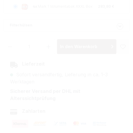
4x
Mark 1 Volumentabak XXXL Box
283,80 €
Filterhülsen
Produkt Anzahl: Gib den gewünschten Wer
In den Warenkorb
Lieferzeit
Sofort versandfertig, Lieferung in ca. 1-3
Werktagen
Sicherer Versand per DHL mit
Alterssichtprüfung
Zahlarten