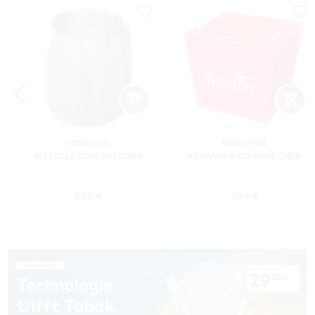
WINSTON
WINSTON
METALLASCHENBECHER
KERAMIKASCHENBECHER
SILBER RUND
ROT RECHTECKIG
s:
Regulärer Preis:
Regulärer Preis
9,95 €
7,95 €