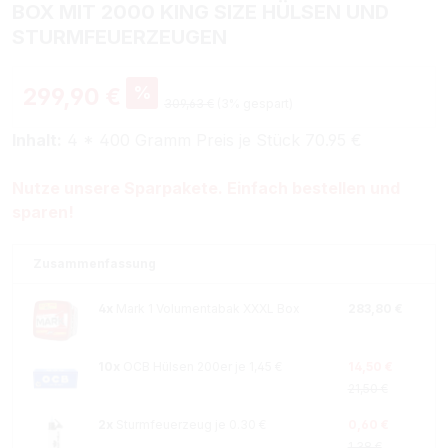
BOX MIT 2000 KING SIZE HÜLSEN UND
STURMFEUERZEUGEN
%
299,90 €
309,63 €
(3% gespart)
Inhalt:
4 * 400 Gramm Preis je Stück 70.95 €
Nutze unsere Sparpakete. Einfach bestellen und
sparen!
Zusammenfassung
4x
Mark 1 Volumentabak XXXL Box
283,80 €
10x
OCB Hülsen 200er je 1,45 €
14,50 €
21,50 €
2x
Sturmfeuerzeug je 0.30 €
0,60 €
1,38 €