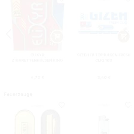
ELIXYR
GIZEH FILTERHÜLSEN FRESH
ZIGARETTENHÜLSEN KING
CLIQ 100
SIZE ZWEIERPACK 550
STÜCK
s:
Regulärer Preis:
Regulärer Preis
4,70 €
3,40 €
Feuerzeuge