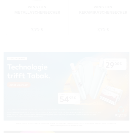
WINSTON
WINSTON
METALLASCHENBECHER
KERAMIKASCHENBECHER
SILBER RUND
ROT RECHTECKIG
s:
Regulärer Preis:
Regulärer Preis
9,95 €
7,95 €