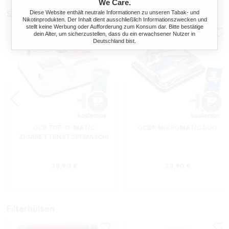
We Care.
Stopfmaschinen
Diese Website enthält neutrale Informationen zu unseren Tabak- und
Nikotinprodukten. Der Inhalt dient ausschließlich Informationszwecken und
stellt keine Werbung oder Aufforderung zum Konsum dar. Bitte bestätige
dein Alter, um sicherzustellen, dass du ein erwachsener Nutzer in
Deutschland bist.
OCB TOP-O-MATIC
OCB® MIKROMATIC DUO
ZIGARETTENSTOPFMASCHI
NE + HIPZZ ICE MINT
Regulärer Preis:
Regulärer Preis
38,90 €
33,90 €
Filterhülsen