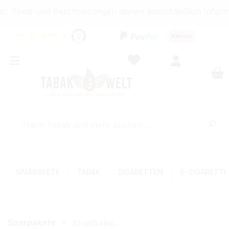
, Texte und Beschreibungen dienen ausschließlich Informa
★
★
★
★
★
SPARPAKETE
TABAK
ZIGARETTEN
E-ZIGARETT
Sparpakete
Stopftabak-Sets (Volumen)