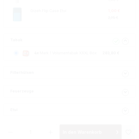
Gizeh Flip Case Etui
1,00 €
2,95 €
Tabak
4x
Mark 1 Volumentabak XXXL Box
283,80 €
Filterhülsen
Feuerzeuge
Etui
Produkt Anzahl: Gib den gewünschten Wer
In den Warenkorb