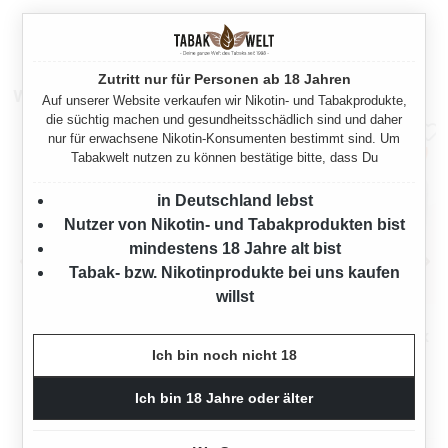
Zutritt nur für Personen ab 18 Jahren
Weitere Sparpakete
Auf unserer Website verkaufen wir Nikotin- und Tabakprodukte,
die süchtig machen und gesundheitsschädlich sind und daher
nur für erwachsene Nikotin-Konsumenten bestimmt sind. Um
Tabakwelt nutzen zu können bestätige bitte, dass Du
in Deutschland lebst
Nutzer von Nikotin- und Tabakprodukten bist
mindestens 18 Jahre alt bist
Tabak- bzw. Nikotinprodukte bei uns kaufen
willst
MARK 1 RED
MARK 1 RED
VOLUMENTABAK XXXL 5X
VOLUMENTABAK XXXL 5X
Ich bin noch nicht 18
BOX MIT 2000 KING SIZE
BOX MIT ETUI
2000 Gramm
2000 Gramm
HÜLSEN UND ETUI
Ich bin 18 Jahre oder älter
Ab
Ab
354,75 €*
354,75 €*