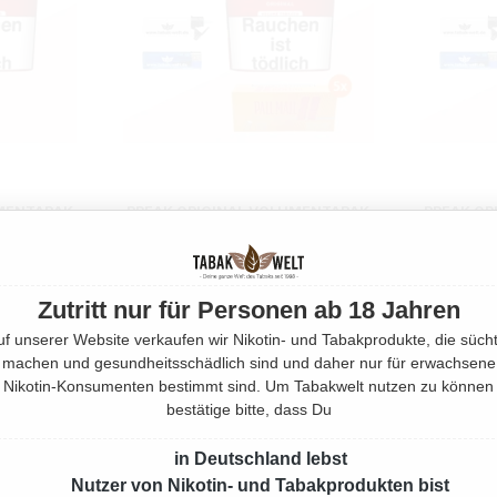
UMENTABAK
BREAK ORIGINAL VOLUMENTABAK
BREAK OR
ERZEUGEN
2X GIGA BOX MIT 1000 XTRA
2X GIGA 
HÜLSEN
m
370 Gramm
Zutritt nur für Personen ab 18 Jahren
€*
uf unserer Website verkaufen wir Nikotin- und Tabakprodukte, die sücht
Ab
75,90 €*
machen und gesundheitsschädlich sind und daher nur für erwachsene
Nikotin-Konsumenten bestimmt sind. Um Tabakwelt nutzen zu können
bestätige bitte, dass Du
in Deutschland lebst
Nutzer von Nikotin- und Tabakprodukten bist