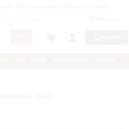
bung oder Aufforderung zum Rauchen zu verstehen.
auf auf Rechnung
Newsletter
0,00 €*
IQOS
GLO
PLOOM
RAUCHERBEDARF
MARKEN
ORIGINAL 150G
Preis:
€