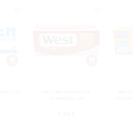
RESH CLIQ
WEST RED SPECIAL SIZE
WEST S
FILTERHÜLSE 250
FILTER
 Preis:
Regulärer Preis:
2,50 €