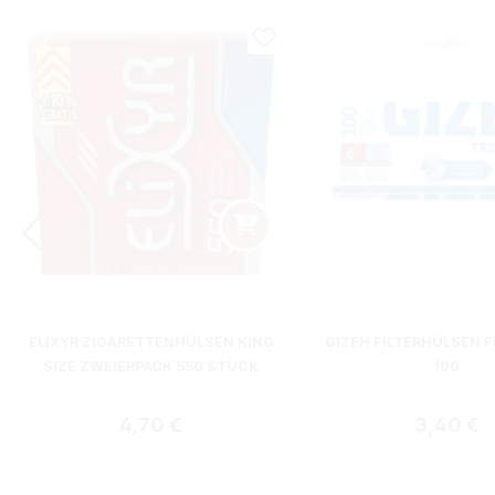
ELIXYR ZIGARETTENHÜLSEN KING
GIZEH FILTERHÜLSEN F
SIZE ZWEIERPACK 550 STÜCK
100
Regulärer Preis:
Regulärer
4,70 €
3,40 €