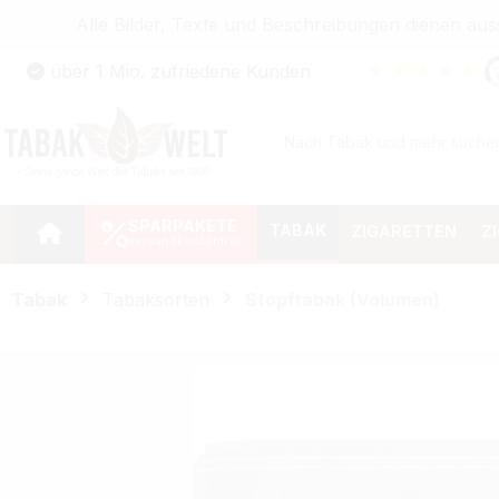
Alle Bilder, Texte und Beschreibungen dienen au
Zum Hauptinhalt springen
★
★
★
★
★
über 1 Mio. zufriedene Kunden
Zur Suche springen
Zur Hauptnavigation springen
SPARPAKETE
TABAK
ZIGARETTEN
Z
Tabak
Tabaksorten
Stopftabak (Volumen)
Bildergalerie überspringen