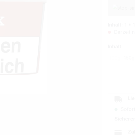
Inhalt:
1 * 
Derzeit n
ausw
Inhalt
100g
150g
(Diese Opt
(Di
Lie
Sofort
Sicherer
Za