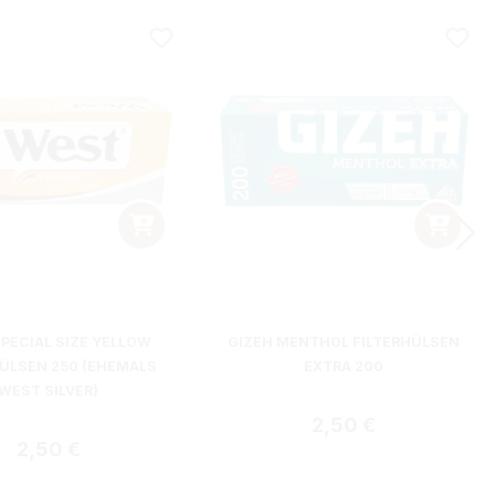
PECIAL SIZE YELLOW
GIZEH MENTHOL FILTERHÜLSEN
HÜLSEN 250 (EHEMALS
EXTRA 200
WEST SILVER)
Regulärer Preis:
2,50 €
Regulärer Preis:
2,50 €