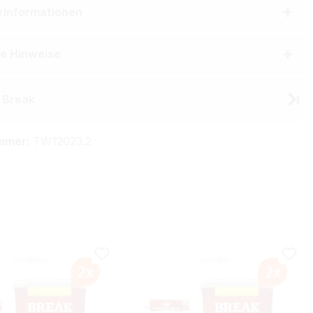
erinformationen
he Hinweise
 Break
mmer:
TW12023.2