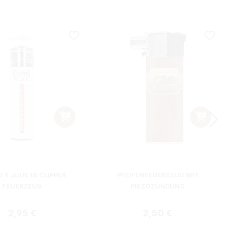
 Y JULIETA CLIPPER
PFEIFENFEUERZEUG MIT
FEUERZEUG
PIEZOZÜNDUNG
Regulärer Preis:
Regulärer Preis:
2,95 €
2,50 €