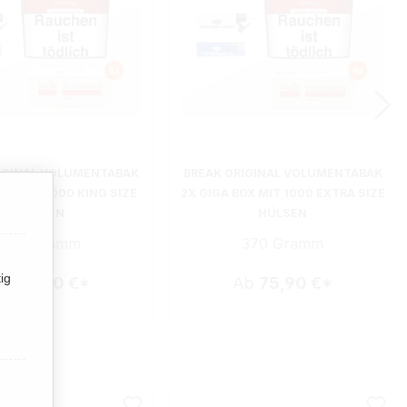
IGINAL VOLUMENTABAK
BREAK ORIGINAL VOLUMENTABAK
BOX MIT 1000 KING SIZE
2X GIGA BOX MIT 1000 EXTRA SIZE
HÜLSEN
HÜLSEN
370 Gramm
370 Gramm
ig
Ab
75,90 €*
Ab
75,90 €*