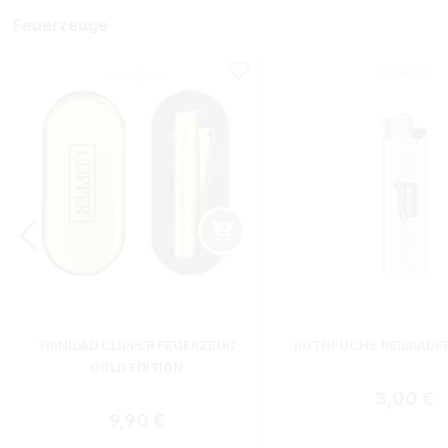
Feuerzeuge
TRINIDAD CLIPPER FEUERZEUG
ROTHFUCHS REIBRADF
GOLD EDITION
Regulärer
3,00 €
Regulärer Preis:
9,90 €