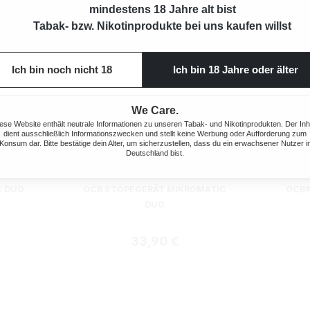
mindestens 18 Jahre alt bist
Tabak- bzw. Nikotinprodukte bei uns kaufen willst
Ich bin noch nicht 18
Ich bin 18 Jahre oder älter
We Care.
ese Website enthält neutrale Informationen zu unseren Tabak- und Nikotinprodukten. Der Inh
dient ausschließlich Informationszwecken und stellt keine Werbung oder Aufforderung zum
Konsum dar. Bitte bestätige dein Alter, um sicherzustellen, dass du ein erwachsener Nutzer i
Deutschland bist.
ewertung von 5 von 5 Sternen
Durchsch
C DUO
OCB STOPFGERÄT MIKROMATIC
OCB®
DUO
 Preis:
Regulärer Preis:
33,90 €