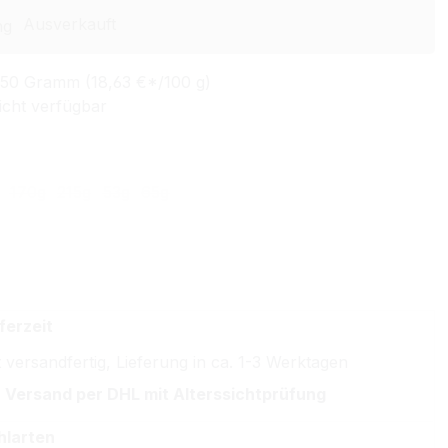
Ausverkauft
150 Gramm (18,63 €*/100 g)
icht verfügbar
ählen
170g
215g
53g
65g
ion ist zurzeit nicht verfügbar.)
ese Option ist zurzeit nicht verfügbar.)
(Diese Option ist zurzeit nicht verfügbar.)
(Diese Option ist zurzeit nicht verfügbar.)
(Diese Option ist zurzeit nicht verfügbar.)
(Diese Option ist zurzeit nicht verfügbar.)
ferzeit
 versandfertig, Lieferung in ca. 1-3 Werktagen
 Versand per DHL mit Alterssichtprüfung
hlarten