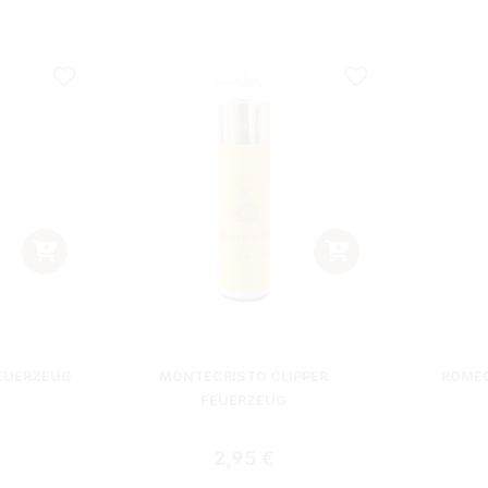
EUERZEUG
MONTECRISTO CLIPPER
ROMEO
FEUERZEUG
 Preis:
Regulärer Preis:
2,95 €