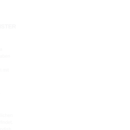
HSTER
ma
haben
t mit
G
lichen
findet.
endish