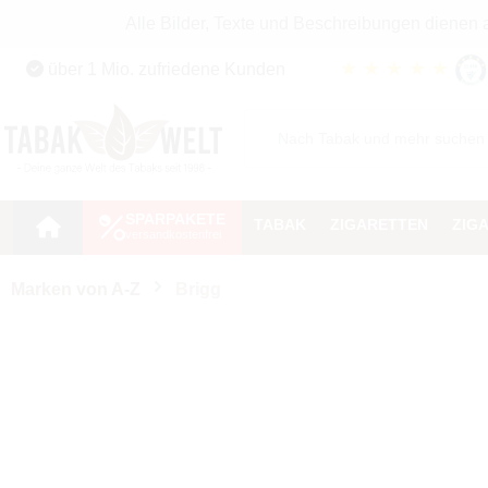
Alle Bilder, Texte und Beschreibungen dienen
Zum Hauptinhalt springen
★
★
★
★
★
über 1 Mio. zufriedene Kunden
Zur Suche springen
Zur Hauptnavigation springen
SPARPAKETE
TABAK
ZIGARETTEN
ZIG
Marken von A-Z
Brigg
Hülsen
Hülsenart