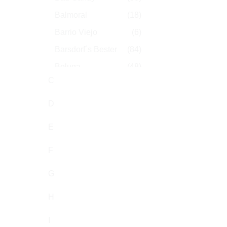
Balmoral
(18)
Barrio Viejo
(6)
Barsdorf´s Bester
(84)
Beluga
(48)
C
Benson & Hedges
(77)
Biddies
(6)
D
Black Cavendish
(2)
E
Black Devil
(4)
F
Black Hawk
(70)
Blackcoco's
(1)
G
Blitz System
(1)
H
Bock
(15)
I
Borkum Riff
(6)