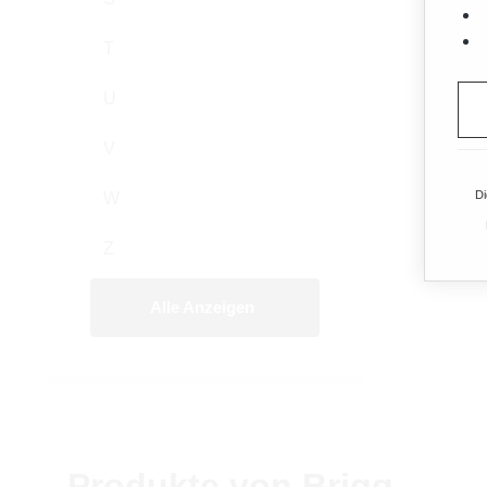
T
U
V
Di
W
Z
Alle Anzeigen
Produkte von Brigg