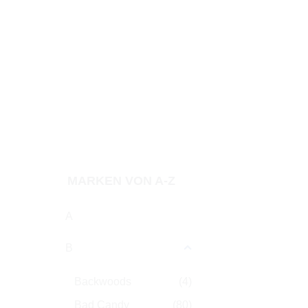
Tabakart
Typ
Zubehör
Preis
MARKEN VON A-Z
A
B
Backwoods
(4)
Bad Candy
(80)