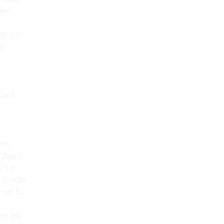
der
en von
t
k
mack
ann.
 durch
s hat
g C oder
nen für
hör wie