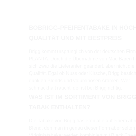
BOBRIGG-PFEIFENTABAKE IN HÖC
QUALITÄT UND MIT BESTPREIS
Brigg kommt ursprünglich von der deutschen Fir
PLANTA. Durch die Übernahme von Mac Baren 
sich zwar die Lieferanten geändert, aber nicht die
Qualität. Egal ob Nuss oder Kirsche, Brigg bestich
dunklen Blends und voluminösen Aromen. Wer
schmackhaft raucht, der ist bei Brigg richtig.
WAS IST IM SORTIMENT VON BRIG
TABAK ENTHALTEN?
Die Tabake von Brigg basieren alle auf einem ähn
Blend, den man in genau dieser Form aber selten 
Viriginiatabake werden kombiniert mit Black Cav