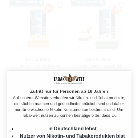
DUCAL BLAU
DUCAL BLAU
FEINSCHNITT-TABAK 4X
FEINSCHNITT-TABAK 4X
DOSE MIT WÄHLBAREN
DOSE MIT WÄHLBAREN
HÜLSEN
HÜLSEN UND
FEUERZEUGEN
620 Gramm
Zutritt nur für Personen ab 18 Jahren
620 Gramm
Auf unserer Website verkaufen wir Nikotin- und Tabakprodukte,
Ab
119,80 €*
die süchtig machen und gesundheitsschädlich sind und daher
Ab
119,80 €*
nur für erwachsene Nikotin-Konsumenten bestimmt sind. Um
Tabakwelt nutzen zu können bestätige bitte, dass Du
in Deutschland lebst
Nutzer von Nikotin- und Tabakprodukten bist