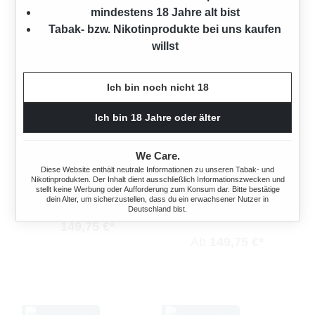
mindestens 18 Jahre alt bist
Tabak- bzw. Nikotinprodukte bei uns kaufen
willst
Ich bin noch nicht 18
Ich bin 18 Jahre oder älter
DUCAL BLAU
DUCAL BLAU
We Care.
FEINSCHNITT-TABAK 5X
FEINSCHNITT-TABAK 5X
Diese Website enthält neutrale Informationen zu unseren Tabak- und
DOSE
DOSE MIT 2000
Nikotinprodukten. Der Inhalt dient ausschließlich Informationszwecken und
FILTERHÜLSEN
stellt keine Werbung oder Aufforderung zum Konsum dar. Bitte bestätige
775 Gramm
dein Alter, um sicherzustellen, dass du ein erwachsener Nutzer in
Deutschland bist.
775 Gramm
149,75 €*
Ab
149,75 €*