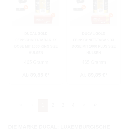
DUCAL GOLD
DUCAL GOLD
FEINSCHNITT-TABAK 3X
FEINSCHNITT-TABAK 3X
DOSE MIT 1000 KING SIZE
DOSE MIT 1000 PLUS SIZE
HÜLSEN
HÜLSEN
465 Gramm
465 Gramm
Ab
89,85 €*
Ab
89,85 €*
Seite
Seite
Seite
Seite
1
2
3
4
DIE MARKE DUCAL: LUXEMBURGISCHE