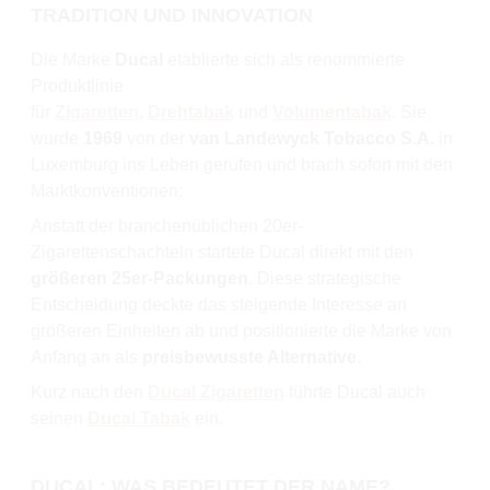
TRADITION UND INNOVATION
Die Marke
Ducal
etablierte sich als renommierte
Produktlinie
für
Zigaretten
,
Drehtabak
und
Volumentabak
. Sie
wurde
1969
von der
van Landewyck Tobacco S.A.
in
Luxemburg ins Leben gerufen und brach sofort mit den
Marktkonventionen:
Anstatt der branchenüblichen 20er-
Zigarettenschachteln startete Ducal direkt mit den
größeren 25er-Packungen
. Diese strategische
Entscheidung deckte das steigende Interesse an
größeren Einheiten ab und positionierte die Marke von
Anfang an als
preisbewusste Alternative
.
Kurz nach den
Ducal Zigaretten
führte Ducal auch
seinen
Ducal Tabak
ein.
DUCAL: WAS BEDEUTET DER NAME?