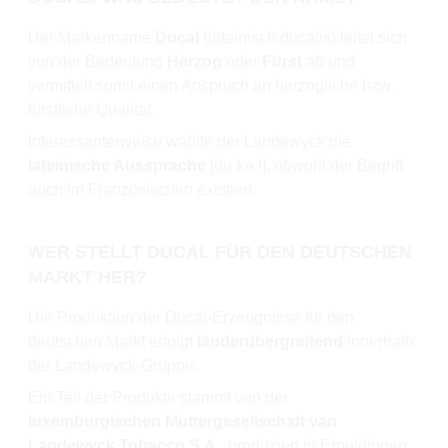
Der Markenname
Ducal
(lateinisch ducalis) leitet sich
von der Bedeutung
Herzog
oder
Fürst
ab und
vermittelt somit einen Anspruch an herzogliche bzw.
fürstliche Qualität.
Interessanterweise wählte der Landewyck die
lateinische Aussprache
[duˈkaːl], obwohl der Begriff
auch im Französischen existiert.
WER STELLT DUCAL FÜR DEN DEUTSCHEN
MARKT HER?
Die Produktion der Ducal-Erzeugnisse für den
deutschen Markt erfolgt
länderübergreifend
innerhalb
der Landewyck-Gruppe:
Ein Teil der Produkte stammt von der
luxemburgischen Muttergesellschaft van
Landewyck Tobacco S.A.
, produziert in Erpeldingen