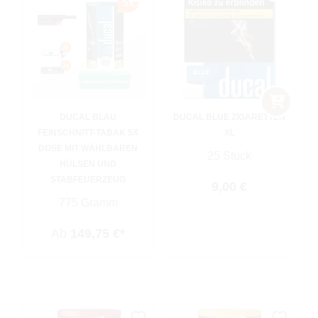
DUCAL BLAU
DUCAL BLUE ZIGARETTEN
FEINSCHNITT-TABAK 5X
XL
DOSE MIT WÄHLBAREN
25 Stück
HÜLSEN UND
STABFEUERZEUG
Regulärer Preis:
9,00 €
775 Gramm
Ab
149,75 €*