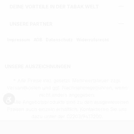
DEINE VORTEILE IN DER TABAK WELT
UNSERE PARTNER
Impressum
AGB
Datenschutz
Widerrufsrecht
UNSERE AUSZEICHNUNGEN
* Alle Preise inkl. gesetzl. Mehrwertsteuer zzgl.
Versandkosten und ggf. Nachnahmegebühren, wenn
nicht anders angegeben.
** Alle Angebotsprodukte sind zu den ausgewiesenen
Werkzeugleiste anzeigen
Preisen auch einzeln erhältlich. Kontaktieren Sie uns
dazu unter der 02203/9413200.
Verkauf altersbeschränkter Waren nur an