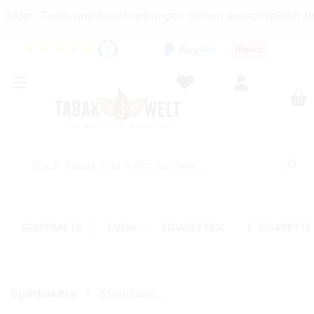
ilder, Texte und Beschreibungen dienen ausschließlich In
★
★
★
★
★
SPARPAKETE
TABAK
ZIGARETTEN
E-ZIGARETT
Sparpakete
Stopftabak-Sets (Volumen)