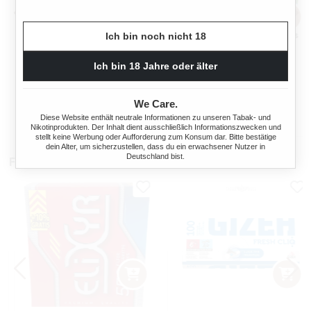
Ich bin noch nicht 18
OCB TOP-O-MATIC
OCB® MIKROMATIC DUO
ZIGARETTENSTOPFMASCHI
Ich bin 18 Jahre oder älter
NE + HIPZZ ICE MINT
Regulärer Preis:
Regulärer Preis
38,90 €
33,90 €
We Care.
Diese Website enthält neutrale Informationen zu unseren Tabak- und
Nikotinprodukten. Der Inhalt dient ausschließlich Informationszwecken und
stellt keine Werbung oder Aufforderung zum Konsum dar. Bitte bestätige
dein Alter, um sicherzustellen, dass du ein erwachsener Nutzer in
Deutschland bist.
Filterhülsen