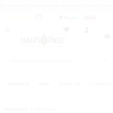
r, Texte und Beschreibungen dienen ausschließlich Infor
★
★
★
★
★
SPARPAKETE
TABAK
ZIGARETTEN
E-ZIGARETT
Sparpakete
Stopftabak-Sets (Volumen)