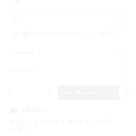
Tabak
3x
Mark 1 Volumentabak XXXL Box
212,85 €
Filterhülsen
Feuerzeuge
Produkt Anzahl: Gib den gewünschten Wer
In den Warenkorb
Lieferzeit
Sofort versandfertig, Lieferung in ca. 1-3
Werktagen