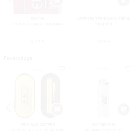
ELIXYR
GIZEH FILTERHÜLSEN FRESH
ZIGARETTENHÜLSEN KING
CLIQ 100
SIZE ZWEIERPACK 550
STÜCK
s:
Regulärer Preis:
Regulärer Preis
4,70 €
3,40 €
Feuerzeuge
TRINIDAD CLIPPER
ROTHFUCHS
FEUERZEUG GOLD EDITION
REIBRADFEUERZEUG