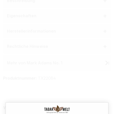
Beschreibung
Eigenschaften
Herstellerinformationen
Rechtliche Hinweise
Mehr von Mark Adams No. 1
Produktnummer:
TX22084
Weitere Sparpakete