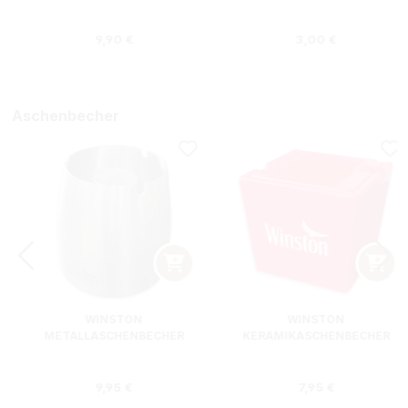
Regulärer Preis:
Regulärer Preis
9,90 €
3,00 €
Aschenbecher
WINSTON
WINSTON
METALLASCHENBECHER
KERAMIKASCHENBECHER
SILBER RUND
ROT RECHTECKIG
s:
Regulärer Preis:
Regulärer Preis
9,95 €
7,95 €