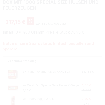
BOX MIT 1000 SPECIAL SIZE HÜLSEN UND
FEUERZEUGEN
%
217,15 €
224,32 €
(3% gespart)
Inhalt:
3 * 400 Gramm Preis je Stück 70.95 €
Nutze unsere Sparpakete. Einfach bestellen und
sparen!
Zusammenfassung
3x
Mark 1 Volumentabak XXXL Box
212,85 €
4x
West Red Special Size Hülse 250er je
4,00 €
1,00 €
10,00 €
3x
Feuerzeug je 0.10 €
0,30 €
1,47 €