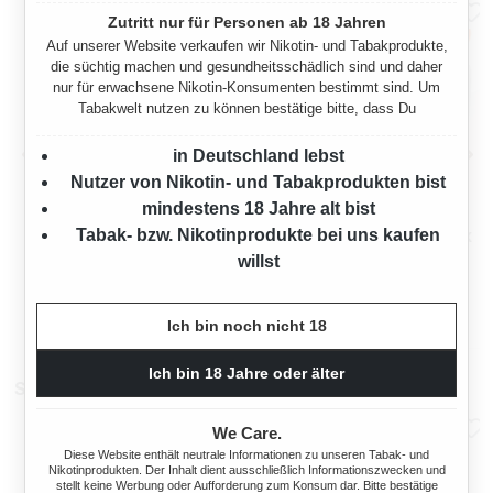
Zutritt nur für Personen ab 18 Jahren
Auf unserer Website verkaufen wir Nikotin- und Tabakprodukte,
die süchtig machen und gesundheitsschädlich sind und daher
nur für erwachsene Nikotin-Konsumenten bestimmt sind. Um
Tabakwelt nutzen zu können bestätige bitte, dass Du
in Deutschland lebst
Nutzer von Nikotin- und Tabakprodukten bist
mindestens 18 Jahre alt bist
MARK 1 RED
MARK 1 RED
Tabak- bzw. Nikotinprodukte bei uns kaufen
VOLUMENTABAK XXXL 5X
VOLUMENTABAK XXXL 5X
BOX MIT 2000 KING SIZE
BOX MIT ETUI
willst
2000 Gramm
2000 Gramm
HÜLSEN UND ETUI
Ab
Ab
Ich bin noch nicht 18
354,75 €*
354,75 €*
Ich bin 18 Jahre oder älter
Stopfmaschinen
We Care.
Diese Website enthält neutrale Informationen zu unseren Tabak- und
Nikotinprodukten. Der Inhalt dient ausschließlich Informationszwecken und
stellt keine Werbung oder Aufforderung zum Konsum dar. Bitte bestätige