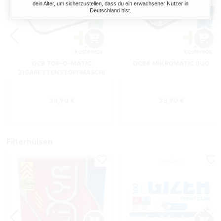
dein Alter, um sicherzustellen, dass du ein erwachsener Nutzer in
Deutschland bist.
OCB TOP-O-MATIC
OCB® MIKROMATIC DUO
ZIGARETTENSTOPFMASCHI
NE + HIPZZ ICE MINT
Regulärer Preis:
Regulärer Preis
38,90 €
33,90 €
Filterhülsen