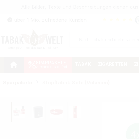
Alle Bilder, Texte und Beschreibungen dienen au
Zum Hauptinhalt springen
★
★
★
★
★
über 1 Mio. zufriedene Kunden
Zur Suche springen
Zur Hauptnavigation springen
SPARPAKETE
TABAK
ZIGARETTEN
Z
Sparpakete
Stopftabak-Sets (Volumen)
Bildergalerie überspringen