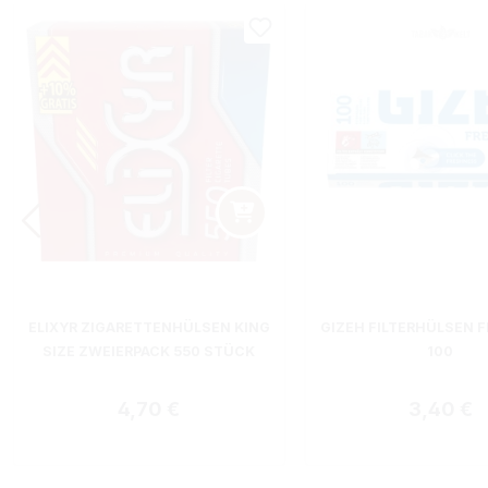
ELIXYR ZIGARETTENHÜLSEN KING
GIZEH FILTERHÜLSEN F
SIZE ZWEIERPACK 550 STÜCK
100
Regulärer Preis:
Regulärer
4,70 €
3,40 €