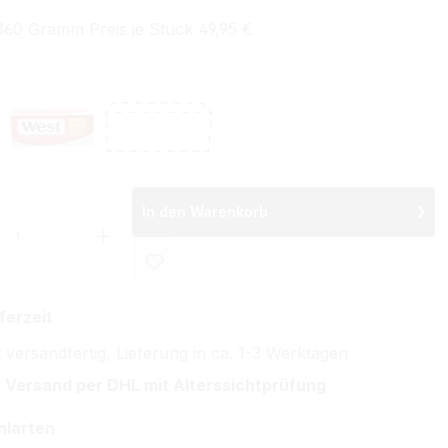
160 Gramm Preis je Stück 49,95 €
wählen
Red Filterhülsen
West Red Special Size Filterhülsen
Ohne Hülsen
In den Warenkorb
 Anzahl: Gib den gewünschten Wert ein 
ferzeit
 versandfertig, Lieferung in ca. 1-3 Werktagen
 Versand per DHL mit Alterssichtprüfung
hlarten