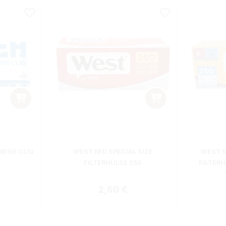
RESH CLIQ
WEST RED SPECIAL SIZE
WEST S
FILTERHÜLSE 250
FILTER
 Preis:
Regulärer Preis:
2,50 €