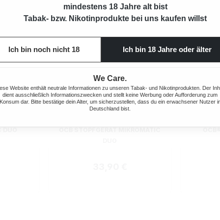
mindestens 18 Jahre alt bist
Tabak- bzw. Nikotinprodukte bei uns kaufen willst
Ich bin noch nicht 18
Ich bin 18 Jahre oder älter
We Care.
ese Website enthält neutrale Informationen zu unseren Tabak- und Nikotinprodukten. Der Inh
dient ausschließlich Informationszwecken und stellt keine Werbung oder Aufforderung zum
Konsum dar. Bitte bestätige dein Alter, um sicherzustellen, dass du ein erwachsener Nutzer i
Deutschland bist.
ewertung von 5 von 5 Sternen
Durchsch
C DUO
OCB STOPFGERÄT MIKROMATIC
OCB®
DUO
 Preis:
Regulärer Preis:
33,90 €