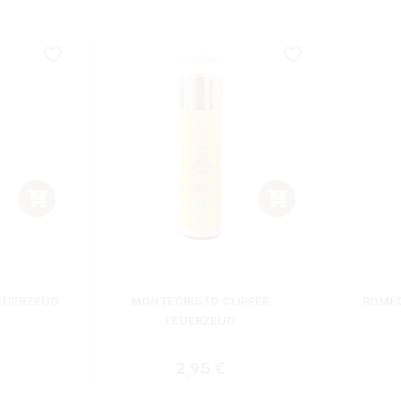
EUERZEUG
MONTECRISTO CLIPPER
ROMEO
FEUERZEUG
 Preis:
Regulärer Preis:
2,95 €