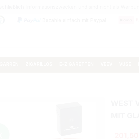
sschließlich Informationszwecken und sind nicht als Wer
K
Bezahle einfach mit Paypal
IGARREN
ZIGARILLOS
E-ZIGARETTEN
VEEV
VUSE
WEST V
MIT G
Regulärer 
201,50