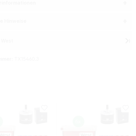
erinformationen
he Hinweise
 West
mmer:
TX15460.3