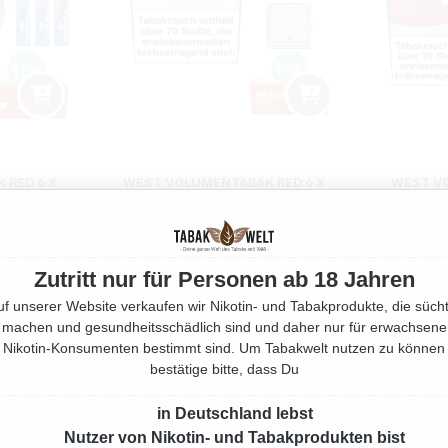
 RED 6 X
WEST VOLUMENTABAK RED 6 X
WEST VO
ECIAL SIZE
GIGA BOX MIT 3000 PLUS HÜLSEN
GIGA B
960 Gramm
m
Zutritt nur für Personen ab 18 Jahren
Regulärer Preis:
321,45 €
Preis:
uf unserer Website verkaufen wir Nikotin- und Tabakprodukte, die sücht
machen und gesundheitsschädlich sind und daher nur für erwachsene
Nikotin-Konsumenten bestimmt sind. Um Tabakwelt nutzen zu können
bestätige bitte, dass Du
in Deutschland lebst
Nutzer von Nikotin- und Tabakprodukten bist