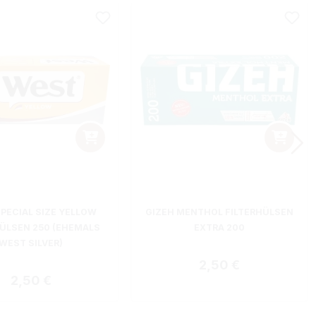
PECIAL SIZE YELLOW
GIZEH MENTHOL FILTERHÜLSEN
HÜLSEN 250 (EHEMALS
EXTRA 200
WEST SILVER)
Regulärer Preis:
2,50 €
Regulärer Preis:
2,50 €