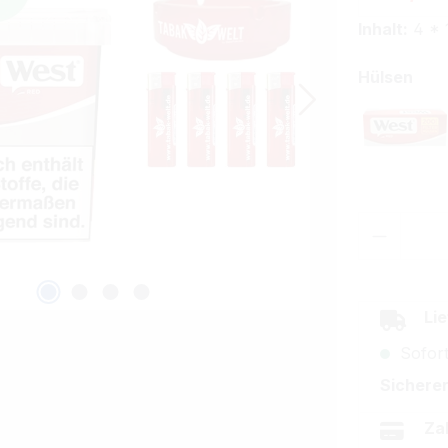
Inhalt:
4 * 
aus
Hülsen
West 
Produkt
Lie
Sofort
Sicherer
Za