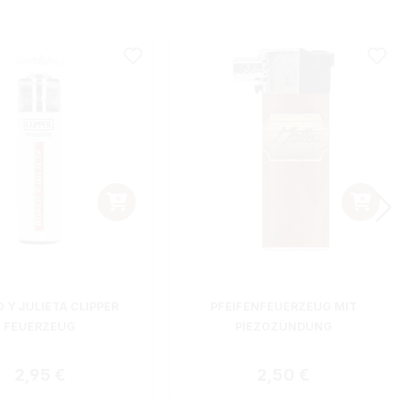
 Y JULIETA CLIPPER
PFEIFENFEUERZEUG MIT
FEUERZEUG
PIEZOZÜNDUNG
Regulärer Preis:
Regulärer Preis:
2,95 €
2,50 €