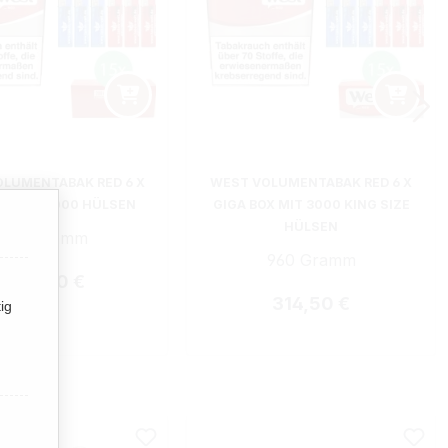
LUMENTABAK RED 6 X
WEST VOLUMENTABAK RED 6 X
OX MIT 3000 HÜLSEN
GIGA BOX MIT 3000 KING SIZE
HÜLSEN
960 Gramm
960 Gramm
Regulärer Preis:
320,50 €
Regulärer Preis:
314,50 €
ig