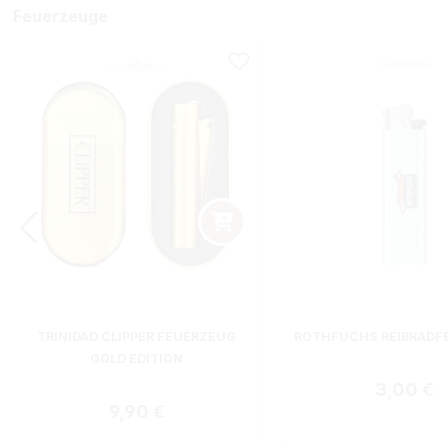
Feuerzeuge
TRINIDAD CLIPPER FEUERZEUG
ROTHFUCHS REIBRADF
GOLD EDITION
Regulärer
3,00 €
Regulärer Preis:
9,90 €