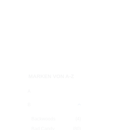
Tabakart
Typ
Zubehör
Preis
MARKEN VON A-Z
A
B
Backwoods
(4)
Bad Candy
(80)