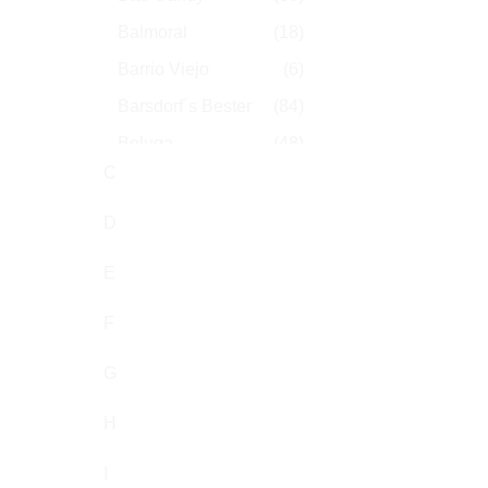
Balmoral
(18)
Barrio Viejo
(6)
Barsdorf´s Bester
(84)
Beluga
(48)
C
Benson & Hedges
(77)
Biddies
(6)
D
Black Cavendish
(2)
E
Black Devil
(4)
F
Black Hawk
(70)
Blackcoco's
(1)
G
Blitz System
(1)
H
Bock
(15)
I
Borkum Riff
(6)