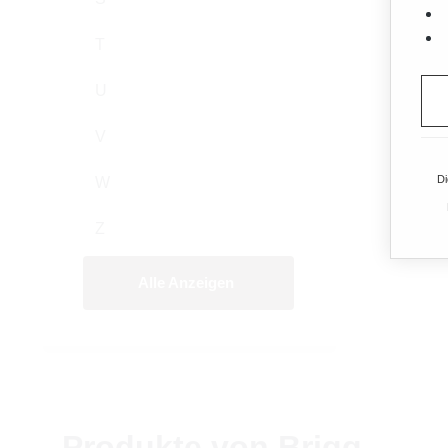
T
U
V
Di
W
Z
Alle Anzeigen
Produkte von Brigg