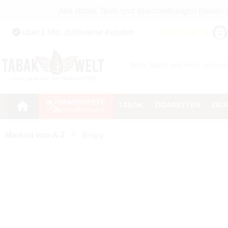
Alle Bilder, Texte und Beschreibungen dienen
Zum Hauptinhalt springen
★
★
★
★
★
über 1 Mio. zufriedene Kunden
Zur Suche springen
Zur Hauptnavigation springen
SPARPAKETE
TABAK
ZIGARETTEN
ZIG
Marken von A-Z
Brigg
Hülsen
Hülsenart