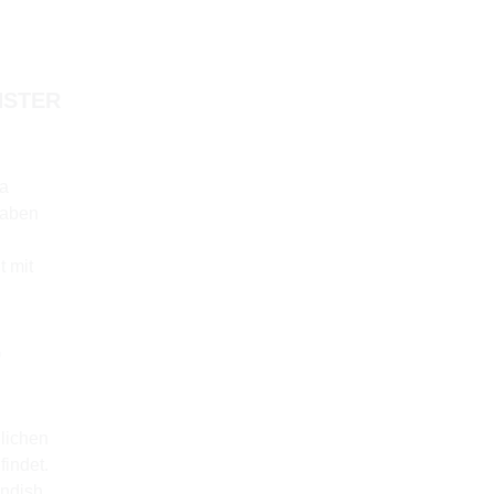
HSTER
ma
haben
t mit
G
lichen
findet.
endish