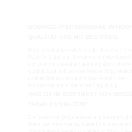
BOBRIGG-PFEIFENTABAKE IN HÖC
QUALITÄT UND MIT BESTPREIS
Brigg kommt ursprünglich von der deutschen Fir
PLANTA. Durch die Übernahme von Mac Baren 
sich zwar die Lieferanten geändert, aber nicht die
Qualität. Egal ob Nuss oder Kirsche, Brigg bestich
dunklen Blends und voluminösen Aromen. Wer
schmackhaft raucht, der ist bei Brigg richtig.
WAS IST IM SORTIMENT VON BRIG
TABAK ENTHALTEN?
Die Tabake von Brigg basieren alle auf einem ähn
Blend, den man in genau dieser Form aber selten 
Viriginiatabake werden kombiniert mit Black Cav