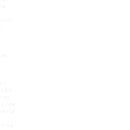
der
en von
t
k
mack
ann.
 durch
s hat
g C oder
nen für
hör wie