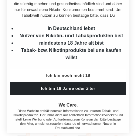
die süchtig machen und gesundheitsschädlich sind und daher
nur für erwachsene Nikotin-Konsumenten bestimmt sind. Um
Tabakwelt nutzen zu können bestätige bitte, dass Du
in Deutschland lebst
BRIGG V (VANILLA)
BRIGG V (VANILLA)
Nutzer von Nikotin- und Tabakprodukten bist
PFEIFENTABAK 6X EIMER
PFEIFENTABAK 6X EIMER
mindestens 18 Jahre alt bist
MIT FEUERZEUGE
MIT 2000 BREAK HÜLSEN
Tabak- bzw. Nikotinprodukte bei uns kaufen
2100 Gramm
2100 Gramm
willst
Ab
246,00 €*
Ab
246,00 €*
Ich bin noch nicht 18
Ich bin 18 Jahre oder älter
We Care.
Diese Website enthält neutrale Informationen zu unseren Tabak- und
Nikotinprodukten. Der Inhalt dient ausschließlich Informationszwecken und
stellt keine Werbung oder Aufforderung zum Konsum dar. Bitte bestätige
dein Alter, um sicherzustellen, dass du ein erwachsener Nutzer in
Deutschland bist.