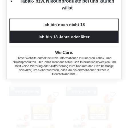
Tabak- bzw. Nikotinprodukte bei uns kaufen
willst
Ich bin noch nicht 18
BRIGG V (VANILLA)
BRIGG V (VANILLA)
PFEIFENTABAK 6X EIMER
PFEIFENTABAK 6X EIMER
Ich bin 18 Jahre oder älter
MIT FEUERZEUGE
MIT 2000 BREAK HÜLSEN
2100 Gramm
2100 Gramm
We Care.
Diese Website enthält neutrale Informationen zu unseren Tabak- und
Nikotinprodukten. Der Inhalt dient ausschließlich Informationszwecken und
Ab
246,00 €*
Ab
246,00 €*
stellt keine Werbung oder Aufforderung zum Konsum dar. Bitte bestätige
dein Alter, um sicherzustellen, dass du ein erwachsener Nutzer in
Deutschland bist.