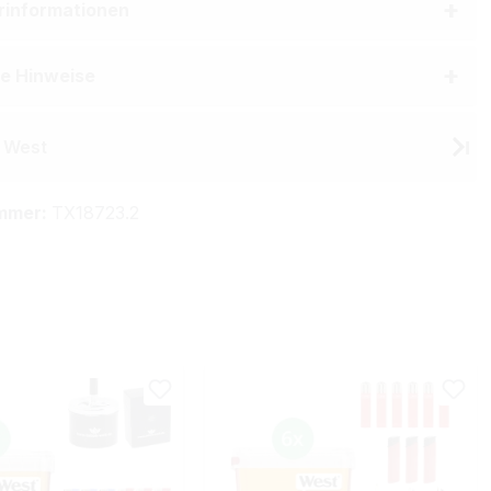
erinformationen
he Hinweise
 West
mmer:
TX18723.2