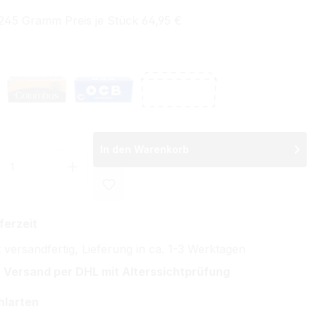
245 Gramm Preis je Stück 64,95 €
wählen
 Special Tip
Columbus Filterhülsen
OCB Filterhülsen
Ohne Hülsen
In den Warenkorb
 Anzahl: Gib den gewünschten Wert ein 
ferzeit
 versandfertig, Lieferung in ca. 1-3 Werktagen
 Versand per DHL mit Alterssichtprüfung
hlarten