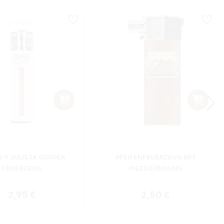
 Y JULIETA CLIPPER
PFEIFENFEUERZEUG MIT
FEUERZEUG
PIEZOZÜNDUNG
Regulärer Preis:
Regulärer Preis:
2,95 €
2,50 €