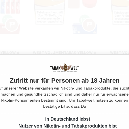
YELLOW 6
WEST VOLUMENTABAK YELLOW 6
WEST VO
KING SIZE
X GIGA BOX MIT 3000 GIZEH
X GIGA BO
TUI
HÜLSEN
m
1470 Gramm
Zutritt nur für Personen ab 18 Jahren
Preis:
Regulärer Preis:
408,00 €
uf unserer Website verkaufen wir Nikotin- und Tabakprodukte, die sücht
machen und gesundheitsschädlich sind und daher nur für erwachsene
Nikotin-Konsumenten bestimmt sind. Um Tabakwelt nutzen zu können
bestätige bitte, dass Du
in Deutschland lebst
Nutzer von Nikotin- und Tabakprodukten bist