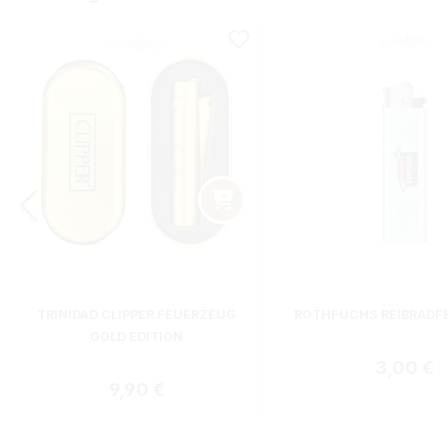
TRINIDAD CLIPPER FEUERZEUG
ROTHFUCHS REIBRADF
GOLD EDITION
Regulärer
3,00 €
Regulärer Preis:
9,90 €