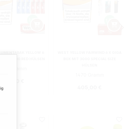
LUMENTABAK YELLOW 6
WEST YELLOW FAIRWIND 6 X GIGA
X MIT 3000 RED HÜLSEN
BOX MIT 3000 SPECIAL SIZE
HÜLSEN
1470 Gramm
1470 Gramm
Regulärer Preis:
407,50 €
Regulärer Preis:
405,00 €
ig