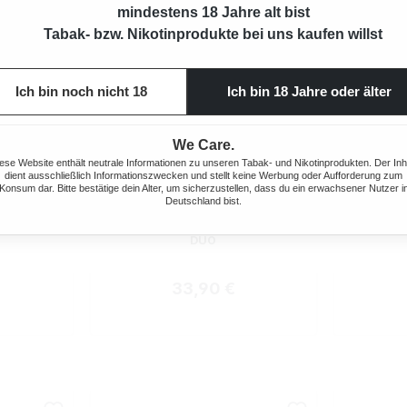
mindestens 18 Jahre alt bist
Tabak- bzw. Nikotinprodukte bei uns kaufen willst
Ich bin noch nicht 18
Ich bin 18 Jahre oder älter
We Care.
ese Website enthält neutrale Informationen zu unseren Tabak- und Nikotinprodukten. Der Inh
dient ausschließlich Informationszwecken und stellt keine Werbung oder Aufforderung zum
Konsum dar. Bitte bestätige dein Alter, um sicherzustellen, dass du ein erwachsener Nutzer i
Deutschland bist.
ewertung von 5 von 5 Sternen
Durchsch
C DUO
OCB STOPFGERÄT MIKROMATIC
OCB®
DUO
 Preis:
Regulärer Preis:
33,90 €