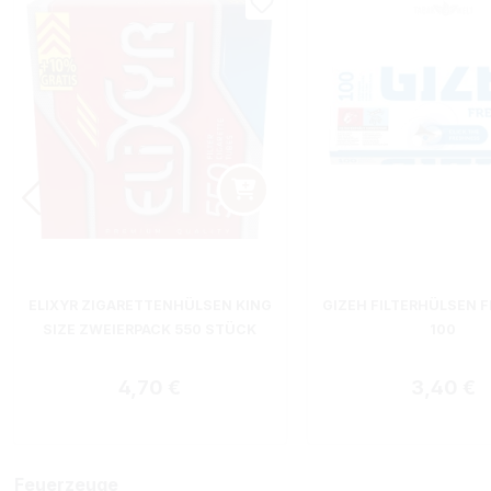
ELIXYR ZIGARETTENHÜLSEN KING
GIZEH FILTERHÜLSEN F
SIZE ZWEIERPACK 550 STÜCK
100
Regulärer Preis:
Regulärer
4,70 €
3,40 €
Feuerzeuge