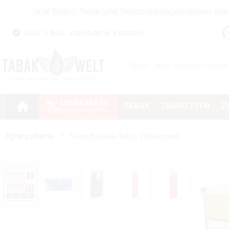
Alle Bilder, Texte und Beschreibungen dienen au
Zum Hauptinhalt springen
★
★
★
★
★
über 1 Mio. zufriedene Kunden
Zur Suche springen
Zur Hauptnavigation springen
SPARPAKETE
TABAK
ZIGARETTEN
Z
Sparpakete
Stopftabak-Sets (Volumen)
Bildergalerie überspringen