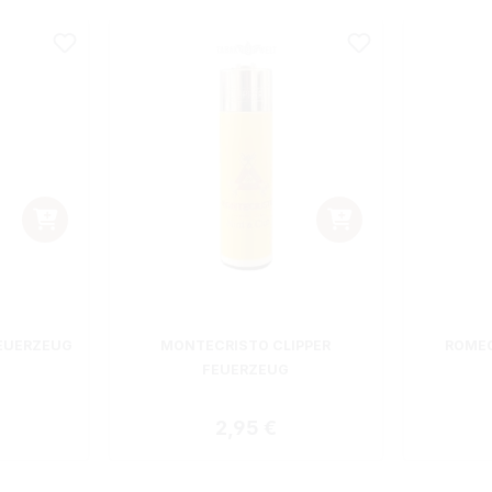
EUERZEUG
MONTECRISTO CLIPPER
ROMEO
FEUERZEUG
 Preis:
Regulärer Preis:
2,95 €