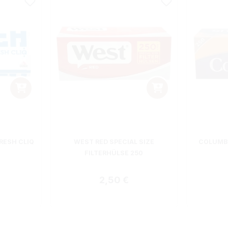
RESH CLIQ
WEST RED SPECIAL SIZE
COLUMBU
FILTERHÜLSE 250
 Preis:
Regulärer Preis:
2,50 €