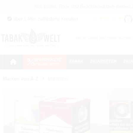
Alle Bilder, Texte und Beschreibungen dienen
Zum Hauptinhalt springen
★
★
★
★
★
über 1 Mio. zufriedene Kunden
Zur Suche springen
Zur Hauptnavigation springen
SPARPAKETE
TABAK
ZIGARETTEN
ZIG
Marken von A-Z
Marlboro