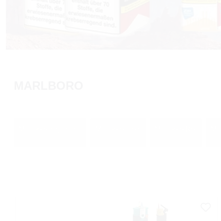
MARLBORO
Marlboro Zigaretten
Marlboro Gold
Marlboro Rot
Mar