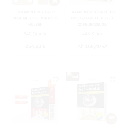
12 X MARLBORO GOLD
16X MARLBORO CRAFTED
DOSE MIT 2000 EXTRA SIZE
GOLD ZIGARETTEN 2XL +
HÜLSEN
2X FEUERZEUGE
840 Gramm
448 Stück
Regulärer Preis:
254,60 €
Ab
160,40 €*