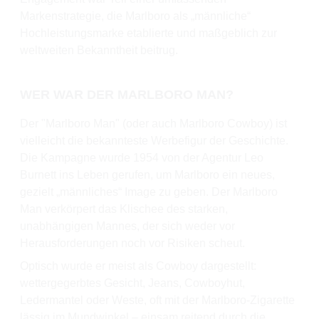
Markenstrategie, die Marlboro als „männliche“
Hochleistungsmarke etablierte und maßgeblich zur
weltweiten Bekanntheit beitrug.
WER WAR DER MARLBORO MAN?
Der "Marlboro Man" (oder auch Marlboro Cowboy) ist
vielleicht die bekannteste Werbefigur der Geschichte.
Die Kampagne wurde 1954 von der Agentur Leo
Burnett ins Leben gerufen, um Marlboro ein neues,
gezielt „männliches“ Image zu geben. Der Marlboro
Man verkörpert das Klischee des starken,
unabhängigen Mannes, der sich weder vor
Herausforderungen noch vor Risiken scheut.
Optisch wurde er meist als Cowboy dargestellt:
wettergegerbtes Gesicht, Jeans, Cowboyhut,
Ledermantel oder Weste, oft mit der Marlboro-Zigarette
lässig im Mundwinkel – einsam reitend durch die