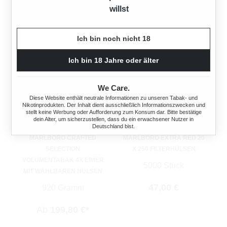
willst
Ich bin noch nicht 18
Ich bin 18 Jahre oder älter
We Care.
Diese Website enthält neutrale Informationen zu unseren Tabak- und
Nikotinprodukten. Der Inhalt dient ausschließlich Informationszwecken und
stellt keine Werbung oder Aufforderung zum Konsum dar. Bitte bestätige
dein Alter, um sicherzustellen, dass du ein erwachsener Nutzer in
Deutschland bist.
MARLBORO CRAFTED
MARLBORO EXTRA RED 20
SELECTION
X 250 FILTERHÜLSEN
VOLUMENTABAK 4X EIMER
5000 Stück
MIT WÄHLBAREN HÜLSEN
Regulärer Preis:
47,00 €
920 Gramm
Ab
199,80 €*