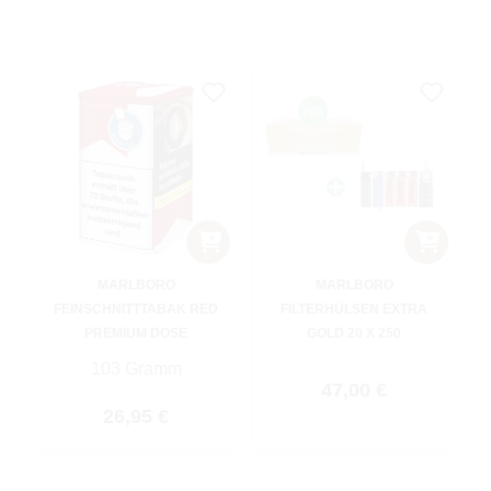
MARLBORO
MARLBORO
FEINSCHNITTTABAK RED
FILTERHÜLSEN EXTRA
PREMIUM DOSE
GOLD 20 X 250
103 Gramm
Regulärer Preis:
47,00 €
Regulärer Preis:
26,95 €