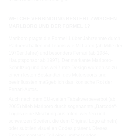
WELCHE VERBINDUNG BESTEHT ZWISCHEN
MARLBORO UND DER FORMEL 1?
Marlboro prägte die Formel 1 über Jahrzehnte durch
Partnerschaften mit Teams wie McLaren (ab Mitte der
1970er Jahre) und besonders Ferrari (ab 1984,
Hauptsponsor ab 1997). Der markante Marlboro-
Schriftzug und das weiß-rote Design wurden so zu
einem festen Bestandteil des Motorsports und
beeinflussten maßgeblich das ikonische Rot der
Ferrari-Autos.
Auch nach dem EU-weiten Tabakwerbeverbot (ab
2005) blieb Marlboro durch sogenannte „Barcode“-
Logos (eine Mischung aus roten, weißen und
schwarzen Streifen, die dem Original Logo ähneln)
oder subtilen visuellen Codes präsent. Dieses
Engagement war Teil einer umfassenden