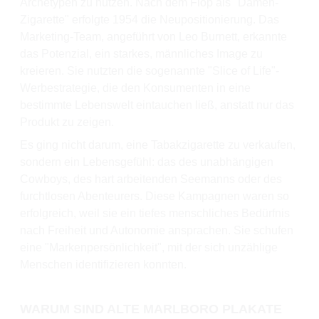
Archetypen zu nutzen. Nach dem Flop als "Damen-
Zigarette" erfolgte 1954 die Neupositionierung. Das
Marketing-Team, angeführt von Leo Burnett, erkannte
das Potenzial, ein starkes, männliches Image zu
kreieren. Sie nutzten die sogenannte "Slice of Life"-
Werbestrategie, die den Konsumenten in eine
bestimmte Lebenswelt eintauchen ließ, anstatt nur das
Produkt zu zeigen.
Es ging nicht darum, eine Tabakzigarette zu verkaufen,
sondern ein Lebensgefühl: das des unabhängigen
Cowboys, des hart arbeitenden Seemanns oder des
furchtlosen Abenteurers. Diese Kampagnen waren so
erfolgreich, weil sie ein tiefes menschliches Bedürfnis
nach Freiheit und Autonomie ansprachen. Sie schufen
eine "Markenpersönlichkeit", mit der sich unzählige
Menschen identifizieren konnten.
WARUM SIND ALTE MARLBORO PLAKATE