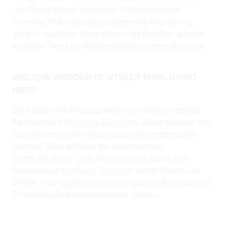
Als Global Player mit breitem Produktspektrum
investiert PMI aufgrund zunehmender Regulierung
stark in rauchfreie Alternativen – als Reaktion auf den
globalen Trend zur Risikominimierung beim Rauchen.
WELCHE PRODUKTE STELLT MARLBORO
HER?
Die traditionelle Produktpalette von Marlboro umfasst
hauptsächlich
Marlboro Zigaretten
. Diese gehören seit
Jahrzehnten zu den bekanntesten Zigarettenmarken
weltweit. Dazu gehören die erfolgreichsten
Sorten
Marlboro Gold
,
Marlboro Rot
, sowie dem
hochwertigen
Marlboro Tabak
für Selbst-Stopfer und
Dreher. Auch
Marlboro Hülsen
ergänzen das Sortiment
für individuelle Bedürfnisse beim Stopfen.