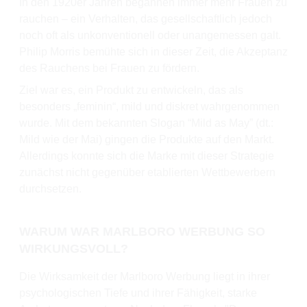
In den 1920er Jahren begannen immer mehr Frauen zu
rauchen – ein Verhalten, das gesellschaftlich jedoch
noch oft als unkonventionell oder unangemessen galt.
Philip Morris bemühte sich in dieser Zeit, die Akzeptanz
des Rauchens bei Frauen zu fördern.
Ziel war es, ein Produkt zu entwickeln, das als
besonders „feminin“, mild und diskret wahrgenommen
wurde. Mit dem bekannten Slogan “Mild as May” (dt.:
Mild wie der Mai) gingen die Produkte auf den Markt.
Allerdings konnte sich die Marke mit dieser Strategie
zunächst nicht gegenüber etablierten Wettbewerbern
durchsetzen.
WARUM WAR MARLBORO WERBUNG SO
WIRKUNGSVOLL?
Die Wirksamkeit der Marlboro Werbung liegt in ihrer
psychologischen Tiefe und ihrer Fähigkeit, starke