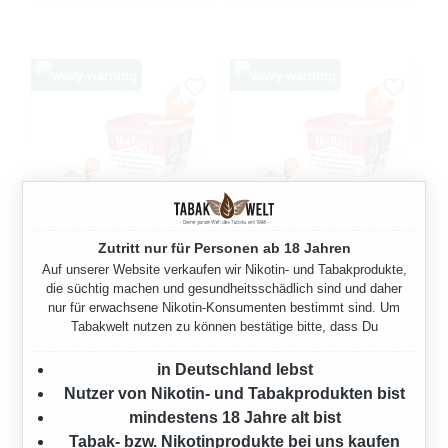
Zutritt nur für Personen ab 18 Jahren
MARLBORO CRAFTED
MARLBORO CRAFTED
Auf unserer Website verkaufen wir Nikotin- und Tabakprodukte,
SELECTION
SELECTION
die süchtig machen und gesundheitsschädlich sind und daher
nur für erwachsene Nikotin-Konsumenten bestimmt sind. Um
VOLUMENTABAK 4X EIMER
VOLUMENTABAK 4X EIMER
Tabakwelt nutzen zu können bestätige bitte, dass Du
MIT 2000 HÜLSEN UND
MIT FEUERZEUGEN
FEUERZEUGEN
920 Gramm
in Deutschland lebst
920 Gramm
Nutzer von Nikotin- und Tabakprodukten bist
Ab
199,80 €*
mindestens 18 Jahre alt bist
Ab
199,80 €*
Tabak- bzw. Nikotinprodukte bei uns kaufen