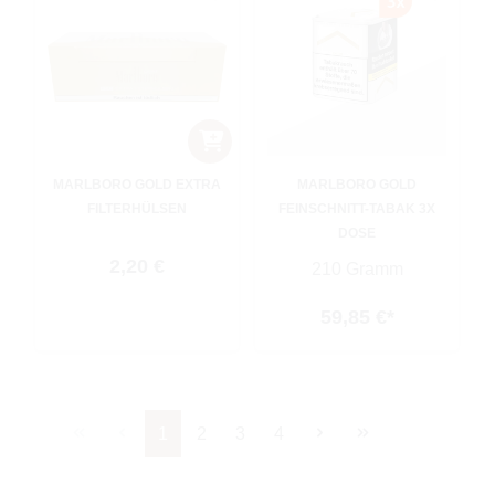
MARLBORO GOLD EXTRA
MARLBORO GOLD
FILTERHÜLSEN
FEINSCHNITT-TABAK 3X
DOSE
Regulärer Preis:
2,20 €
210 Gramm
59,85 €*
Seite
Seite
Seite
Seite
1
2
3
4