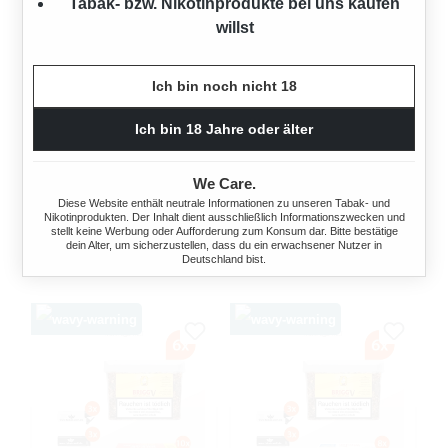
Tabak- bzw. Nikotinprodukte bei uns kaufen
willst
Ich bin noch nicht 18
BRIGG V (VANILLA)
BRIGG V (VANILLA)
PFEIFENTABAK 6X EIMER
PFEIFENTABAK 6X EIMER
Ich bin 18 Jahre oder älter
MIT FEUERZEUGE
MIT 2000 BREAK HÜLSEN
2100 Gramm
2100 Gramm
We Care.
Diese Website enthält neutrale Informationen zu unseren Tabak- und
Nikotinprodukten. Der Inhalt dient ausschließlich Informationszwecken und
Ab
246,00 €*
Ab
246,00 €*
stellt keine Werbung oder Aufforderung zum Konsum dar. Bitte bestätige
dein Alter, um sicherzustellen, dass du ein erwachsener Nutzer in
Deutschland bist.