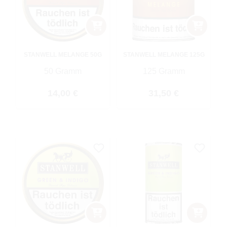
STANWELL MELANGE 50G
STANWELL MELANGE 125G
50 Gramm
125 Gramm
Regulärer Preis:
Regulärer Preis:
14,00 €
31,50 €