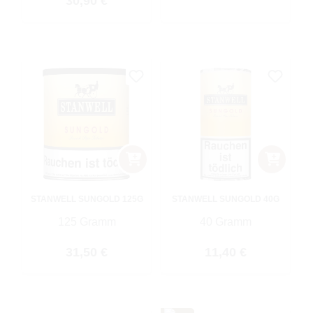
Regulärer Preis:
30,90 €
STANWELL SUNGOLD 125G
STANWELL SUNGOLD 40G
125 Gramm
40 Gramm
Regulärer Preis:
Regulärer Preis:
31,50 €
11,40 €