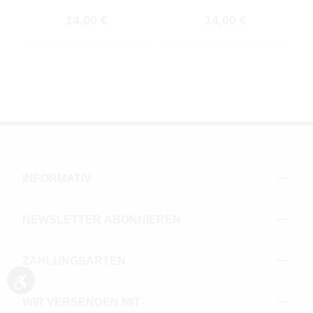
Regulärer Preis:
Regulärer Preis:
14,00 €
14,00 €
INFORMATIV
NEWSLETTER ABONNIEREN
ZAHLUNGSARTEN
Werkzeugleiste anzeigen
WIR VERSENDEN MIT