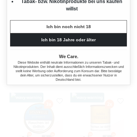
Tabak- bzw. Nikotinprodukte bei uns kaufen
willst
Ich bin noch nicht 18
5X STANWELL GREEN &
5X STANWELL EXTRA
INDIGO POUCH MIT
WHITE POUCH MIT
Ich bin 18 Jahre oder älter
FEUERZEUGEN
FEUERZEUGEN
200 Gramm
250 Gramm
We Care.
Diese Website enthält neutrale Informationen zu unseren Tabak- und
Nikotinprodukten. Der Inhalt dient ausschließlich Informationszwecken und
Ab
57,00 €*
Ab
70,00 €*
stellt keine Werbung oder Aufforderung zum Konsum dar. Bitte bestätige
dein Alter, um sicherzustellen, dass du ein erwachsener Nutzer in
Deutschland bist.