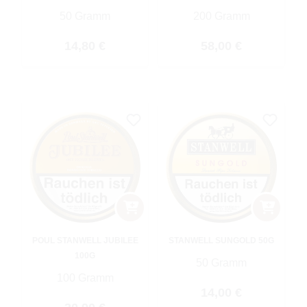
50 Gramm
200 Gramm
Regulärer Preis:
Regulärer Preis:
14,80 €
58,00 €
POUL STANWELL JUBILEE
STANWELL SUNGOLD 50G
100G
50 Gramm
100 Gramm
Regulärer Preis:
14,00 €