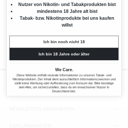
Nutzer von Nikotin- und Tabakprodukten bist
mindestens 18 Jahre alt bist
Keine
Tabak- bzw. Nikotinprodukte bei uns kaufen
Produkte
willst
gefunden.
Ich bin noch nicht 18
Ich bin 18 Jahre oder älter
We Care.
Diese Website enthält neutrale Informationen zu unseren Tabak- und
Nikotinprodukten. Der Inhalt dient ausschließlich Informationszwecken und
stellt keine Werbung oder Aufforderung zum Konsum dar. Bitte bestätige
dein Alter, um sicherzustellen, dass du ein erwachsener Nutzer in
Deutschland bist.
INFORMATIV
NEWSLETTER ABONNIEREN
ZAHLUNGSARTEN