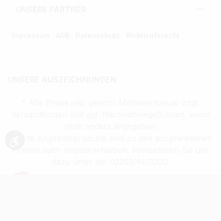
UNSERE PARTNER
Impressum
AGB
Datenschutz
Widerrufsrecht
UNSERE AUSZEICHNUNGEN
* Alle Preise inkl. gesetzl. Mehrwertsteuer zzgl.
Versandkosten und ggf. Nachnahmegebühren, wenn
nicht anders angegeben.
** Alle Angebotsprodukte sind zu den ausgewiesenen
Werkzeugleiste anzeigen
Preisen auch einzeln erhältlich. Kontaktieren Sie uns
dazu unter der 02203/9413200.
Verkauf altersbeschränkter Waren nur an
Volljährige (ab 18 Jahren)