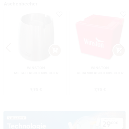
Aschenbecher
WINSTON
WINSTON
METALLASCHENBECHER
KERAMIKASCHENBECHER
SILBER RUND
ROT RECHTECKIG
s:
Regulärer Preis:
Regulärer Preis
9,95 €
7,95 €