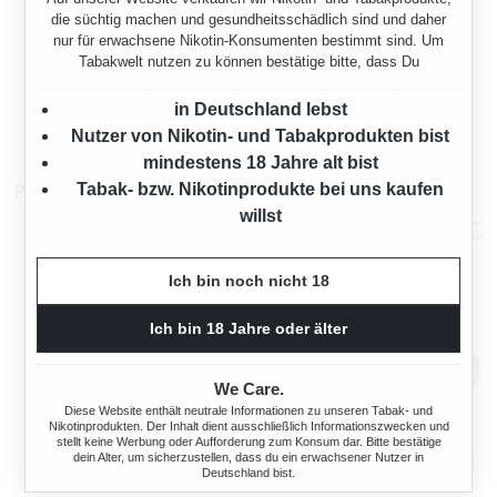
die süchtig machen und gesundheitsschädlich sind und daher
nur für erwachsene Nikotin-Konsumenten bestimmt sind. Um
PETERSON FLAKE 3 X 50G
Tabakwelt nutzen zu können bestätige bitte, dass Du
in Deutschland lebst
Regulärer Preis:
53,90 €
Nutzer von Nikotin- und Tabakprodukten bist
mindestens 18 Jahre alt bist
Tabak- bzw. Nikotinprodukte bei uns kaufen
Pfeifenzubehör
willst
Ich bin noch nicht 18
Ich bin 18 Jahre oder älter
We Care.
Diese Website enthält neutrale Informationen zu unseren Tabak- und
Nikotinprodukten. Der Inhalt dient ausschließlich Informationszwecken und
ERMURI ALTIVKOHLEFILTER
DR. PERL JUNIOR
stellt keine Werbung oder Aufforderung zum Konsum dar. Bitte bestätige
dein Alter, um sicherzustellen, dass du ein erwachsener Nutzer in
9 MM 200 STÜCK
AKTIVKOHLEFILTER 9 MM
Deutschland bist.
180 STÜCK